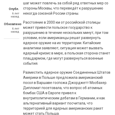
шаг может повлечь за собой ряд ответных мер со
стороны Москвы, что переведёт к разрушению
Опубл.
некогда союзной России страны.
6 лет
назад
Расстояние в 2000 км от российской столицы
Обновлено
может привести польское государство к
6 лет
назад
разрушению в течение нескольких минут, при том
условии, если американцы решат развернуть
ядерное оружие на их территории. Китайские
аналитики заявляют, ситуация может вызвать
ядерный кризис в мире, а польская сторона станет
плацдармом, где могут развернуться военные
события.
Разместить ядерное оружие Соединенных Штатов
Америки в Польше предложила американский
посол в Варшаве госпожа Джорджетт Мосбахер.
Дипломат посетовала, что вопрос об атомных
бомбах США в Европе привел к
внутриполитическим дебатам в Германии, и как
альтернативный вариант посчитала, что
территорией для ядерных американских ракет
может стать Польша.