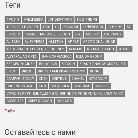
Теги
#PUTIN
#АВДЕЕВКА
. КИБЕРАТАКИ
1 СЕНТЯБРЯ
10 ТЫСЯЧ РУБЛЕЙ
1990
1С
22 ИЮНЯ
23 ФЕВРАЛЯ
24 ИЮНЯ
5G
5G-СЕТИ
75-АЯ ГЕНАССАМБЛЕЯ ООН
90-Е
AGC INC
AGORAVOX
ALIBABA
ALIEXPRESS
ALLTECH
APPLE
ARCTIC CHALLENGE
ARTIFICIAL INTELLIGENCE JOURNEY
ATACMS
ATLANTIC COAST
AUKUS
AUSTRALIAN OPEN
BANK OF AMERICA
BELUGA GROUP
BERGEN ENGINES
BIONORICA
BITCOIN
BRAND FINANCE GLOBAL 500
BRENT
BREXIT
BRITISH AMERICAN TOBACCO
BUNGE
CAMPARI GROUP
CDEK
CEETRUS
CHANEL
CITIGROUP
CNH INDUSTRIAL
CNN
COCA-COLA
COINBASE
COVID-19
COVID-19 КРУПНЫЕ СДЕЛКИ СЛИЯНИЕ И ПРИОБРЕТЕНИЕ КОМПАНИЙ
COVID-19?
CREW DRAGON
DAO GDA
Ещё
Оставайтесь с нами