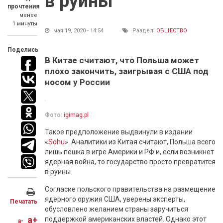
в руины
прочтения
менее
1 минуты
мая 19, 2020 - 14:54
Раздел:
ОБЩЕСТВО
Поделись
В Китае считают, что Польша может
плохо закончить, заигрывая с США под
носом у России
Фото:
igimag.pl
Такое предположение выдвинули в издании
«
Sohu
». Аналитики из Китая считают, Польша всего
лишь пешка в игре Америки и РФ и, если возникнет
ядерная война, то государство просто превратится
в руины.
Согласие польского правительства на размещение
ядерного оружия США, уверены эксперты,
Печатать
обусловлено желанием страны заручиться
a+
поддержкой американских властей. Однако этот
a-