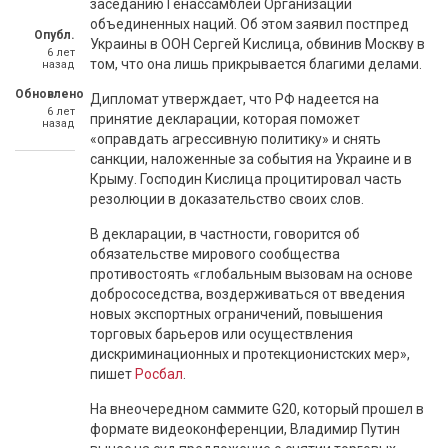
заседанию Генассамблеи Организации
объединенных наций. Об этом заявил постпред
Опубл.
Украины в ООН Сергей Кислица, обвинив Москву в
6 лет
том, что она лишь прикрывается благими делами.
назад
Обновлено
Дипломат утверждает, что РФ надеется на
6 лет
принятие декларации, которая поможет
назад
«оправдать агрессивную политику» и снять
санкции, наложенные за события на Украине и в
Крыму. Господин Кислица процитировал часть
резолюции в доказательство своих слов.
В декларации, в частности, говорится об
обязательстве мирового сообщества
противостоять «глобальным вызовам на основе
добрососедства, воздерживаться от введения
новых экспортных ограничений, повышения
торговых барьеров или осуществления
дискриминационных и протекционистских мер»,
пишет
Росбал
.
На внеочередном саммите G20, который прошел в
формате видеоконференции, Владимир Путин