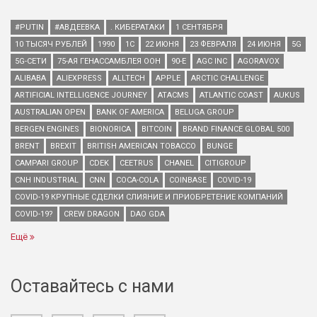
#PUTIN
#АВДЕЕВКА
. КИБЕРАТАКИ
1 СЕНТЯБРЯ
10 ТЫСЯЧ РУБЛЕЙ
1990
1С
22 ИЮНЯ
23 ФЕВРАЛЯ
24 ИЮНЯ
5G
5G-СЕТИ
75-АЯ ГЕНАССАМБЛЕЯ ООН
90-Е
AGC INC
AGORAVOX
ALIBABA
ALIEXPRESS
ALLTECH
APPLE
ARCTIC CHALLENGE
ARTIFICIAL INTELLIGENCE JOURNEY
ATACMS
ATLANTIC COAST
AUKUS
AUSTRALIAN OPEN
BANK OF AMERICA
BELUGA GROUP
BERGEN ENGINES
BIONORICA
BITCOIN
BRAND FINANCE GLOBAL 500
BRENT
BREXIT
BRITISH AMERICAN TOBACCO
BUNGE
CAMPARI GROUP
CDEK
CEETRUS
CHANEL
CITIGROUP
CNH INDUSTRIAL
CNN
COCA-COLA
COINBASE
COVID-19
COVID-19 КРУПНЫЕ СДЕЛКИ СЛИЯНИЕ И ПРИОБРЕТЕНИЕ КОМПАНИЙ
COVID-19?
CREW DRAGON
DAO GDA
Ещё
Оставайтесь с нами