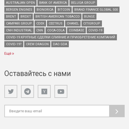
AUSTRALIAN OPEN
BANK OF AMERICA
BELUGA GROUP
BERGEN ENGINES
BIONORICA
BITCOIN
BRAND FINANCE GLOBAL 500
BRENT
BREXIT
BRITISH AMERICAN TOBACCO
BUNGE
CAMPARI GROUP
CDEK
CEETRUS
CHANEL
CITIGROUP
CNH INDUSTRIAL
CNN
COCA-COLA
COINBASE
COVID-19
COVID-19 КРУПНЫЕ СДЕЛКИ СЛИЯНИЕ И ПРИОБРЕТЕНИЕ КОМПАНИЙ
COVID-19?
CREW DRAGON
DAO GDA
Ещё
Оставайтесь с нами