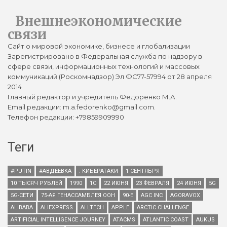
Внешнеэкономические
связи
Сайт о мировой экономике, бизнесе и глобализации
Зарегистрировано в Федеральная служба по надзору в
сфере связи, информационных технологий и массовых
коммуникаций (Роскомнадзор) Эл ФС77-57994 от 28 апреля
2014
Главный редактор и учредитель Федоренко М.А.
Email редакции: m.a.fedorenko@gmail.com.
Телефон редакции: +79859909990
Теги
#PUTIN
#АВДЕЕВКА
. КИБЕРАТАКИ
1 СЕНТЯБРЯ
10 ТЫСЯЧ РУБЛЕЙ
1990
1С
22 ИЮНЯ
23 ФЕВРАЛЯ
24 ИЮНЯ
5G
5G-СЕТИ
75-АЯ ГЕНАССАМБЛЕЯ ООН
90-Е
AGC INC
AGORAVOX
ALIBABA
ALIEXPRESS
ALLTECH
APPLE
ARCTIC CHALLENGE
ARTIFICIAL INTELLIGENCE JOURNEY
ATACMS
ATLANTIC COAST
AUKUS