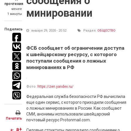
сообщения о
прочтения
менее
минировании
1 минуты
Поделись
января 29, 2020 - 20:52
Раздел:
ОБЩЕСТВО
ФСБ сообщает об ограничении доступа
к швейцарскому ресурсу, с которого
поступали сообщения о ложных
минированиях в РФ
Фото:
https://zen.yandex.ru/
Федеральная служба безопасности РФ вычислила
еще один сервис, с которого приходили сообщения
о ложных минированиях в России. Как сообщают
СМИ, анонимы использовали швейцарский
Печатать
почтовый ресурс Protonmail.com.
a+
a-
Силовые структуры лихорадило сообщениями о