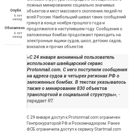
ложных минированиях социально значимых
Опубл.
объектов и мест массового скопления людей по
6 лет
всей России. Наибольший шквал таких сообщений
назад
грянул в конце ноября прошлого года и
Обновлено
продолжился в наступившем году. Сообщения о
6 лет
заложенных бомбах продолжают приходить на
назад
электронные ящики судов, школ, детских садов,
вокзалов и прочих объектов.
«С 24 января анонимный пользователь
использовал швейцарский сервис
Protonmail.com. С него поступили сообщения
на адреса судов в четырех регионах РФ о
заложенных бомбах. В текстах указывалось
также о минировании 830 объектов
транспортной и социальной структуры»
, -
передает RT.
С 29 января доступ к Protonmail.com ограничен
Генпрокураторой РФ и Роскомнадзором. Ранее
ФСБ ограничила доступ к сервису Startmail.com