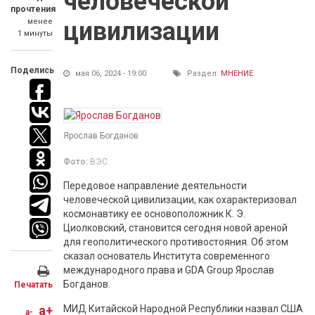
человеческой
прочтения
менее
цивилизации
1 минуты
Поделись
мая 06, 2024 - 19:00
Раздел:
МНЕНИЕ
Ярослав Богданов
Фото:
ВЭС
Передовое направление деятельности
человеческой цивилизации, как охарактеризовал
космонавтику ее основоположник К. Э.
Циолковский, становится сегодня новой ареной
для геополитического противостояния. Об этом
сказал основатель Института современного
международного права и GDA Group Ярослав
Богданов.
Печатать
a+
МИД Китайской Народной Республики назвал США
a-