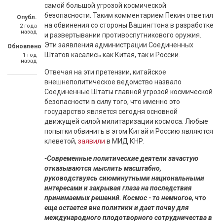
самой большой угрозой космической
безопасности. Таким комментарием Пекин ответил
Опубл.
на обвинения со стороны Вашингтона в разработке
2 года
назад
и развертывании противоспутникового оружия.
Эти заявления администрации Соединенных
Обновлено
Штатов касались как Китая, так и России.
1 год
назад
Отвечая на эти претензии, китайское
внешнеполитическое ведомство назвало
Соединенные Штаты главной угрозой космической
безопасности в силу того, что именно это
государство является сегодня основной
движущей силой милитаризации космоса. Любые
попытки обвинить в этом Китай и Россию являются
клеветой,
заявили
в МИД КНР.
-Современные политические деятели зачастую
отказываются мыслить масштабно,
руководствуясь сиюминутными национальными
интересами и закрывая глаза на последствия
принимаемых решений. Космос - то немногое, что
еще остается вне политики и дает почву для
международного плодотворного сотрудничества в