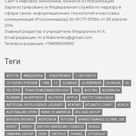
Сайт о мировой экономике, бизнесе и глобализации
Зарегистрировано в Федеральная служба по надзору в
сфере связи, информационных технологий и массовых
коммуникаций (Роскомнадзор) Эл ФС77-57994 от 28 апреля
2014
Главный редактор и учредитель Федоренко М.А.
Email редакции: m.a.fedorenko@gmail.com.
Телефон редакции: +79859909990
Теги
#PUTIN
#АВДЕЕВКА
. КИБЕРАТАКИ
1 СЕНТЯБРЯ
10 ТЫСЯЧ РУБЛЕЙ
1990
1С
22 ИЮНЯ
23 ФЕВРАЛЯ
24 ИЮНЯ
5G
5G-СЕТИ
75-АЯ ГЕНАССАМБЛЕЯ ООН
90-Е
AGC INC
AGORAVOX
ALIBABA
ALIEXPRESS
ALLTECH
APPLE
ARCTIC CHALLENGE
ARTIFICIAL INTELLIGENCE JOURNEY
ATACMS
ATLANTIC COAST
AUKUS
AUSTRALIAN OPEN
BANK OF AMERICA
BELUGA GROUP
BERGEN ENGINES
BIONORICA
BITCOIN
BRAND FINANCE GLOBAL 500
BRENT
BREXIT
BRITISH AMERICAN TOBACCO
BUNGE
CAMPARI GROUP
CDEK
CEETRUS
CHANEL
CITIGROUP