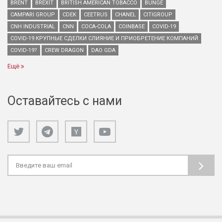
BRENT
BREXIT
BRITISH AMERICAN TOBACCO
BUNGE
CAMPARI GROUP
CDEK
CEETRUS
CHANEL
CITIGROUP
CNH INDUSTRIAL
CNN
COCA-COLA
COINBASE
COVID-19
COVID-19 КРУПНЫЕ СДЕЛКИ СЛИЯНИЕ И ПРИОБРЕТЕНИЕ КОМПАНИЙ
COVID-19?
CREW DRAGON
DAO GDA
Ещё
Оставайтесь с нами