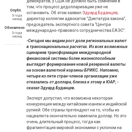
демократов, у США не должно быть сомнений в
том, что процесс дедолларизации уже не
Опубл.
остановить. Об этом заявил
Эдуард Буданцев
,
3 года
директор коллегии адвокатов “Диктатура закона”,
назад
председатель экспертного совета “Центра
Обновлено
международно-правового сотрудничества ЕАЭС”.
3 года
назад
-Сегодня мы видим рост доли региональных валют
в транснациональных расчетах. Из всех возможных
сценариев трансформации международной
финансовой системы более жизнеспособным
выглядит формирование новой резервной валюты
на основе валютной корзины БРИКС. Напомню,
четыре из пяти стран-членов организации уже
отказались от доллара, близка к этому и ЮАР, -
сказал Эдуард Буданцев.
Эксперт допустил, что возможна некоторая
конкуренция между китайским юанем и индийской
рупией. Обе страны претендуют на то, чтобы их
нацвалюта окончательно заменила доллар. Но это
очень длительный процесс, тогда как
фрагментация мировой экономики с уклоном на