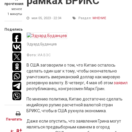
рамках БРИКС
прочтения
менее
1 минуты
мая 05, 2023 - 22:34
Раздел:
МНЕНИЕ
Поделись
Эдуард Буданцев
Фото:
ИА ВЭС
В США заговорили о том, что Китаю осталось
сделать один шаг к тому, чтобы окончательно
уничтожить американский доллар как мировую
резервную валюту. В четверг, 4 мая об этом
заявил
республиканец, конгрессмен Марк Грин.
По мнению политика, Китаю достаточно сделать
индийскую рупию расчетной валютой стран
БРИКС, чтобы в США рухнула экономика.
Печатать
Даже если опустить, что заявления Грина могут
являться предвыборным камнем в огород
a+
a-