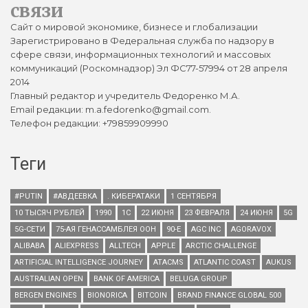
связи
Сайт о мировой экономике, бизнесе и глобализации
Зарегистрировано в Федеральная служба по надзору в
сфере связи, информационных технологий и массовых
коммуникаций (Роскомнадзор) Эл ФС77-57994 от 28 апреля
2014
Главный редактор и учредитель Федоренко М.А.
Email редакции: m.a.fedorenko@gmail.com.
Телефон редакции: +79859909990
Теги
#PUTIN
#АВДЕЕВКА
. КИБЕРАТАКИ
1 СЕНТЯБРЯ
10 ТЫСЯЧ РУБЛЕЙ
1990
1С
22 ИЮНЯ
23 ФЕВРАЛЯ
24 ИЮНЯ
5G
5G-СЕТИ
75-АЯ ГЕНАССАМБЛЕЯ ООН
90-Е
AGC INC
AGORAVOX
ALIBABA
ALIEXPRESS
ALLTECH
APPLE
ARCTIC CHALLENGE
ARTIFICIAL INTELLIGENCE JOURNEY
ATACMS
ATLANTIC COAST
AUKUS
AUSTRALIAN OPEN
BANK OF AMERICA
BELUGA GROUP
BERGEN ENGINES
BIONORICA
BITCOIN
BRAND FINANCE GLOBAL 500