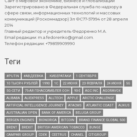
Сайт о мировой экономике, бизнесе и глобализации
Зарегистрировано в Федеральная служба по надзору в
сфере связи, информационных технологий и массовых
коммуникаций (Роскомнадзор) Эл ФС77-57994 от 28 апреля
2014
Главный редактор и учредитель Федоренко М.А.
Email редакции: m.a.fedorenko@gmail.com.
Телефон редакции: +79859909990
Теги
#PUTIN
#АВДЕЕВКА
. КИБЕРАТАКИ
1 СЕНТЯБРЯ
10 ТЫСЯЧ РУБЛЕЙ
1990
1С
22 ИЮНЯ
23 ФЕВРАЛЯ
24 ИЮНЯ
5G
5G-СЕТИ
75-АЯ ГЕНАССАМБЛЕЯ ООН
90-Е
AGC INC
AGORAVOX
ALIBABA
ALIEXPRESS
ALLTECH
APPLE
ARCTIC CHALLENGE
ARTIFICIAL INTELLIGENCE JOURNEY
ATACMS
ATLANTIC COAST
AUKUS
AUSTRALIAN OPEN
BANK OF AMERICA
BELUGA GROUP
BERGEN ENGINES
BIONORICA
BITCOIN
BRAND FINANCE GLOBAL 500
BRENT
BREXIT
BRITISH AMERICAN TOBACCO
BUNGE
CAMPARI GROUP
CDEK
CEETRUS
CHANEL
CITIGROUP