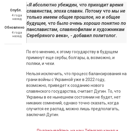
«Я абсолютно убежден, что приходит время
Опубл.
славянства, эпоха славян. Потому что мы не
4 года
только имеем общее прошлое, но и общее
назад
будущее, что было очень хорошо понятно по
Обновлено
панславистам, славянофилам и художникам
4 года
Серебряного века», - добавил политолог.
назад
По его мнению, к этому государству в будущем
примкнут еще сербы, болгары, а, возможно, и
поляки, и чехи.
Нельзя исключить, что процесс балансирования на
грани войны с Украиной уже в 2022 году,
возможно, приведет к созданию нового
славянского государства, считает Дугин. То, что
Украины в ее нынешнем состоянии не будет, нет
никаких сомнений, однако точно сказать, когда
случится ее распад, можно лишь предполагать,
заключил Дугин.
Подписывайтесь на наш Telegram канал и