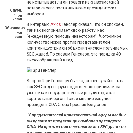
не испытывает ли он тревоги из-за возможной
потери своего поста накануне президентских
Опубл.
выборов.
1 год
назад
В интервью
Axios
Генслер сказал, что он спокоен,
Обновлено
так как воспринимает свою работу, как
1 год
“ежедневную помощь инвесторам”. А огромное
назад
количество исков против представителей
криптоиндустрии он объяснил числом получаемых
SEC жалоб. По словам Генслера, это порядка 40
тысяч обращений в год.
Вопрос Гэри Генслеру был задан неслучайно, так
как SEC под его руководством воспринимается
уже не как государственный регулятор, а как
карательный орган. Такое мнение озвучил
президент GDA Group Ярослав Богданов.
-У представителей криптовалютной сферы особые
ожидания от предстоящих выборов президента
США. На протяжении нескольких лет SEC давит на
отрасль, инициирует расследования, и душит