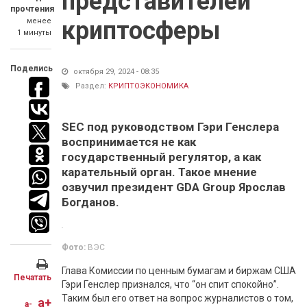
представителей
прочтения
менее
криптосферы
1 минуты
Поделись
октября 29, 2024 - 08:35
Раздел:
КРИПТОЭКОНОМИКА
SEC под руководством Гэри Генслера
воспринимается не как
государственный регулятор, а как
карательный орган. Такое мнение
озвучил президент GDA Group Ярослав
Богданов.
Фото:
ВЭС
Глава Комиссии по ценным бумагам и биржам США
Печатать
Гэри Генслер признался, что “он спит спокойно”.
Таким был его ответ на вопрос журналистов о том,
a+
a-