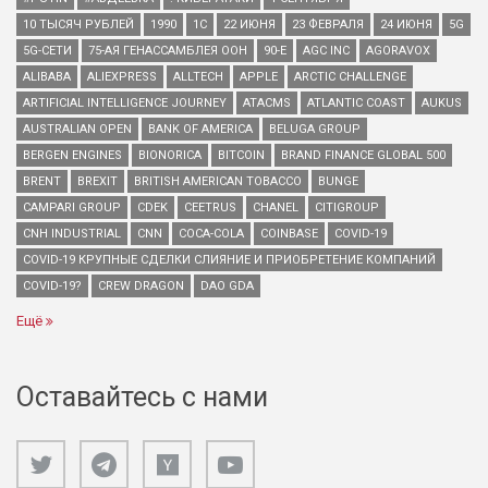
10 ТЫСЯЧ РУБЛЕЙ
1990
1С
22 ИЮНЯ
23 ФЕВРАЛЯ
24 ИЮНЯ
5G
5G-СЕТИ
75-АЯ ГЕНАССАМБЛЕЯ ООН
90-Е
AGC INC
AGORAVOX
ALIBABA
ALIEXPRESS
ALLTECH
APPLE
ARCTIC CHALLENGE
ARTIFICIAL INTELLIGENCE JOURNEY
ATACMS
ATLANTIC COAST
AUKUS
AUSTRALIAN OPEN
BANK OF AMERICA
BELUGA GROUP
BERGEN ENGINES
BIONORICA
BITCOIN
BRAND FINANCE GLOBAL 500
BRENT
BREXIT
BRITISH AMERICAN TOBACCO
BUNGE
CAMPARI GROUP
CDEK
CEETRUS
CHANEL
CITIGROUP
CNH INDUSTRIAL
CNN
COCA-COLA
COINBASE
COVID-19
COVID-19 КРУПНЫЕ СДЕЛКИ СЛИЯНИЕ И ПРИОБРЕТЕНИЕ КОМПАНИЙ
COVID-19?
CREW DRAGON
DAO GDA
Ещё
Оставайтесь с нами