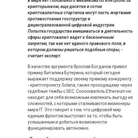
в мире нет глобального механизма по контролю за
крипторынком, еще десятки и сотни
криптовалютных стартапов могут пасть жертвами
противостояния госструктур и
децентрализованной цифровой индустрии.
Попытка государства вмешиваться в деятельность
сферы криптовалют ведет к бесконечным
запретам, так как нет единого правового поля, в
котором должны решаться подобные споры, -
считает эксперт.
В качестве аргумента Ярослав Богданов привел
пример Виталика Бутерина, который сегодня
выражает поддержку своему прямому конкуренту
- криптопроекту Solana, также проходящему через
судебные тяжбы с SEC. Сооснователь Ethereum не
находит для себя возможным извлекать выгоду из
сложностей, с которыми сталкиваются визионеры
мира IT. Это говорит о том, что цифровой мир
единым фронтом выступает за то, чтобы быть
услышанным и добиться возможности
функционировать автономно.