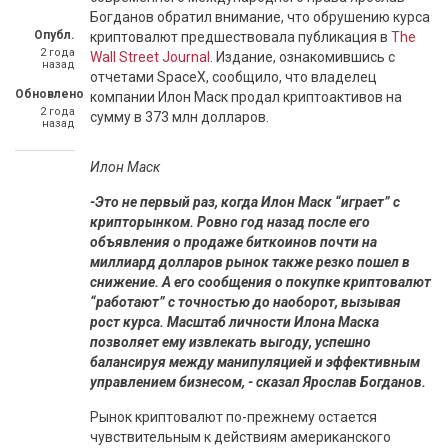
Богданов обратил внимание, что обрушению курса
Опубл.
криптовалют предшествовала публикация в
The
2 года
Wall Street Journal
. Издание, ознакомившись с
назад
отчетами SpaceX, сообщило, что владелец
Обновлено
компании Илон Маск продал криптоактивов на
2 года
сумму в 373 млн долларов.
назад
Илон Маск
-Это не первый раз, когда Илон Маск “играет” с
крипторынком. Ровно год назад после его
объявления о продаже биткоинов почти на
миллиард долларов рынок также резко пошел в
снижение. А его сообщения о покупке криптовалют
“работают” с точностью до наоборот, вызывая
рост курса. Масштаб личности Илона Маска
позволяет ему извлекать выгоду, успешно
балансируя между манипуляцией и эффективным
управлением бизнесом, - сказал Ярослав Богданов.
Рынок криптовалют по-прежнему остается
чувствительным к действиям американского