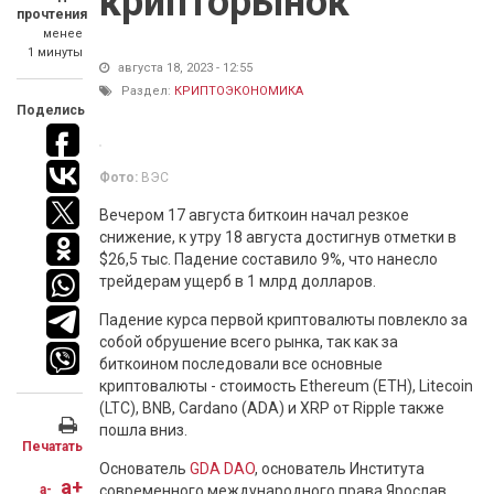
крипторынок
прочтения
менее
1 минуты
августа 18, 2023 - 12:55
Раздел:
КРИПТОЭКОНОМИКА
Поделись
Фото:
ВЭС
Вечером 17 августа биткоин начал резкое
снижение, к утру 18 августа достигнув отметки в
$26,5 тыс. Падение составило 9%, что нанесло
трейдерам ущерб в 1 млрд долларов.
Падение курса первой криптовалюты повлекло за
собой обрушение всего рынка, так как за
биткоином последовали все основные
криптовалюты - стоимость Ethereum (ETH), Litecoin
(LTC), BNB, Cardano (ADA) и XRP от Ripple также
пошла вниз.
Печатать
Основатель
GDA DAO
, основатель Института
a+
a-
современного международного права Ярослав