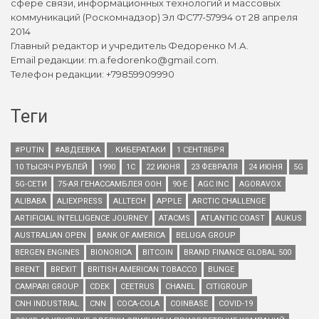
сфере связи, информационных технологий и массовых
коммуникаций (Роскомнадзор) Эл ФС77-57994 от 28 апреля
2014
Главный редактор и учредитель Федоренко М.А.
Email редакции: m.a.fedorenko@gmail.com.
Телефон редакции: +79859909990
Теги
#PUTIN
#АВДЕЕВКА
. КИБЕРАТАКИ
1 СЕНТЯБРЯ
10 ТЫСЯЧ РУБЛЕЙ
1990
1С
22 ИЮНЯ
23 ФЕВРАЛЯ
24 ИЮНЯ
5G
5G-СЕТИ
75-АЯ ГЕНАССАМБЛЕЯ ООН
90-Е
AGC INC
AGORAVOX
ALIBABA
ALIEXPRESS
ALLTECH
APPLE
ARCTIC CHALLENGE
ARTIFICIAL INTELLIGENCE JOURNEY
ATACMS
ATLANTIC COAST
AUKUS
AUSTRALIAN OPEN
BANK OF AMERICA
BELUGA GROUP
BERGEN ENGINES
BIONORICA
BITCOIN
BRAND FINANCE GLOBAL 500
BRENT
BREXIT
BRITISH AMERICAN TOBACCO
BUNGE
CAMPARI GROUP
CDEK
CEETRUS
CHANEL
CITIGROUP
CNH INDUSTRIAL
CNN
COCA-COLA
COINBASE
COVID-19