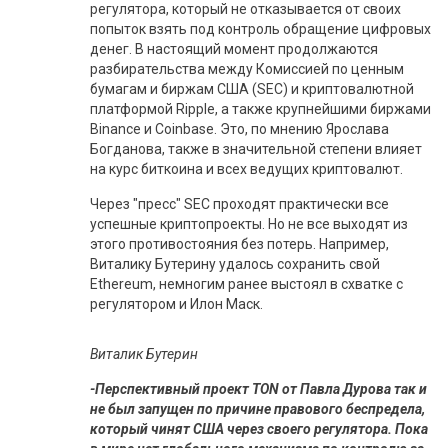
регулятора, который не отказывается от своих
попыток взять под контроль обращение цифровых
денег. В настоящий момент продолжаются
разбирательства между Комиссией по ценным
бумагам и биржам США (SEC) и криптовалютной
платформой Ripple, а также крупнейшими биржами
Binance и Coinbase. Это, по мнению Ярослава
Богданова, также в значительной степени влияет
на курс биткоина и всех ведущих криптовалют.
Через "пресс" SEC проходят практически все
успешные криптопроекты. Но не все выходят из
этого противостояния без потерь. Например,
Виталику Бутерину удалось сохранить свой
Ethereum, немногим ранее выстоял в схватке с
регулятором и Илон Маск.
Виталик Бутерин
-Перспективный проект TON от Павла Дурова так и
не был запущен по причине правового беспредела,
который чинят США через своего регулятора. Пока