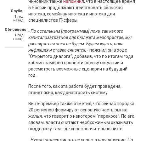
Чиновник также
напомнил
, что в настоящее время
в России продолжают действовать сельская
Опубл.
ипотека, семейная ипотека и ипотека для
1 год
специалистов IT-сферы.
назад
Обновлено
- По остальным [программам] пока, так как это
1 год
капиталозатратное для бюджета мероприятие, мы
назад
расширяться пока не будем. Будем ждать, пока
инфляция и ставка снизятся, -
пояснил он в ходе
“Открытого диалога”, добавив, что по итогам года
кабмин намерен провести оценку ситуации и
рассмотреть возможные сценарии на будущий
год.
После того, как эта работа будет проведена,
станет ясно, как донастроить систему.
Вице-премьер также отметил, что сейчас порядка
20 регионов формируют основную часть рынка
жилья, что говорит о некотором “перекосе”. По его
словам, власти считают необхожимым оказывать
поддержку там, где спрос значительно ниже.
- Нужно поддерживать не спрос, а предложение. По