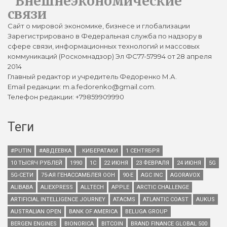
Внешнеэкономические
связи
Сайт о мировой экономике, бизнесе и глобализации
Зарегистрировано в Федеральная служба по надзору в
сфере связи, информационных технологий и массовых
коммуникаций (Роскомнадзор) Эл ФС77-57994 от 28 апреля
2014
Главный редактор и учредитель Федоренко М.А.
Email редакции: m.a.fedorenko@gmail.com.
Телефон редакции: +79859909990
Теги
#PUTIN
#АВДЕЕВКА
. КИБЕРАТАКИ
1 СЕНТЯБРЯ
10 ТЫСЯЧ РУБЛЕЙ
1990
1С
22 ИЮНЯ
23 ФЕВРАЛЯ
24 ИЮНЯ
5G
5G-СЕТИ
75-АЯ ГЕНАССАМБЛЕЯ ООН
90-Е
AGC INC
AGORAVOX
ALIBABA
ALIEXPRESS
ALLTECH
APPLE
ARCTIC CHALLENGE
ARTIFICIAL INTELLIGENCE JOURNEY
ATACMS
ATLANTIC COAST
AUKUS
AUSTRALIAN OPEN
BANK OF AMERICA
BELUGA GROUP
BERGEN ENGINES
BIONORICA
BITCOIN
BRAND FINANCE GLOBAL 500