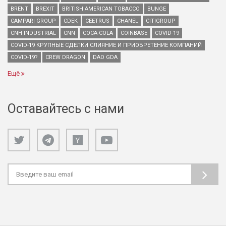
BRENT
BREXIT
BRITISH AMERICAN TOBACCO
BUNGE
CAMPARI GROUP
CDEK
CEETRUS
CHANEL
CITIGROUP
CNH INDUSTRIAL
CNN
COCA-COLA
COINBASE
COVID-19
COVID-19 КРУПНЫЕ СДЕЛКИ СЛИЯНИЕ И ПРИОБРЕТЕНИЕ КОМПАНИЙ
COVID-19?
CREW DRAGON
DAO GDA
Ещё
Оставайтесь с нами