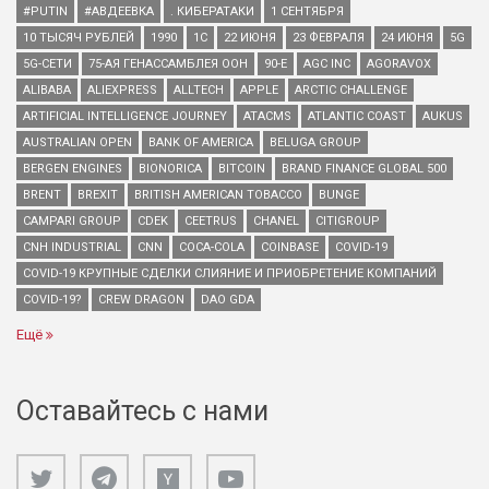
#PUTIN
#АВДЕЕВКА
. КИБЕРАТАКИ
1 СЕНТЯБРЯ
10 ТЫСЯЧ РУБЛЕЙ
1990
1С
22 ИЮНЯ
23 ФЕВРАЛЯ
24 ИЮНЯ
5G
5G-СЕТИ
75-АЯ ГЕНАССАМБЛЕЯ ООН
90-Е
AGC INC
AGORAVOX
ALIBABA
ALIEXPRESS
ALLTECH
APPLE
ARCTIC CHALLENGE
ARTIFICIAL INTELLIGENCE JOURNEY
ATACMS
ATLANTIC COAST
AUKUS
AUSTRALIAN OPEN
BANK OF AMERICA
BELUGA GROUP
BERGEN ENGINES
BIONORICA
BITCOIN
BRAND FINANCE GLOBAL 500
BRENT
BREXIT
BRITISH AMERICAN TOBACCO
BUNGE
CAMPARI GROUP
CDEK
CEETRUS
CHANEL
CITIGROUP
CNH INDUSTRIAL
CNN
COCA-COLA
COINBASE
COVID-19
COVID-19 КРУПНЫЕ СДЕЛКИ СЛИЯНИЕ И ПРИОБРЕТЕНИЕ КОМПАНИЙ
COVID-19?
CREW DRAGON
DAO GDA
Ещё
Оставайтесь с нами