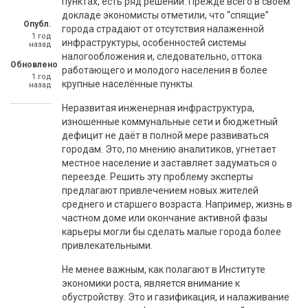
пунктах, есть ряд решений. Прежде всего в своём
докладе экономисты отметили, что “спящие”
Опубл.
города страдают от отсутствия налаженной
1 год
инфраструктуры, особенностей системы
назад
налогообложения и, следовательно, оттока
Обновлено
работающего и молодого населения в более
1 год
крупные населённые пункты.
назад
Неразвитая инженерная инфраструктура,
изношенные коммунальные сети и бюджетный
дефицит не даёт в полной мере развиваться
городам. Это, по мнению аналитиков, угнетает
местное население и заставляет задуматься о
переезде. Решить эту проблему эксперты
предлагают привлечением новых жителей
среднего и старшего возраста. Например, жизнь в
частном доме или окончание активной фазы
карьеры могли бы сделать малые города более
привлекательными.
Не менее важным, как полагают в Институте
экономики роста, является внимание к
обустройству. Это и газификация, и налаживание