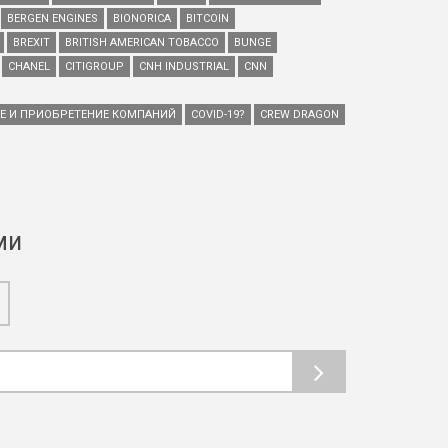
BERGEN ENGINES
BIONORICA
BITCOIN
BREXIT
BRITISH AMERICAN TOBACCO
BUNGE
CHANEL
CITIGROUP
CNH INDUSTRIAL
CNN
ИЕ И ПРИОБРЕТЕНИЕ КОМПАНИЙ
COVID-19?
CREW DRAGON
ми