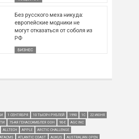
Без русского меха никуда:
европейские модники не
могут отказаться от соболя из
РФ
БИЗНЕС
КИ
1 СЕНТЯБРЯ
10 ТЫСЯЧ РУБЛЕЙ
1990
1С
22 ИЮНЯ
ЕТИ
75-АЯ ГЕНАССАМБЛЕЯ ООН
90-Е
AGC INC
ALLTECH
APPLE
ARCTIC CHALLENGE
ATACMS
ATLANTIC COAST
AUKUS
AUSTRALIAN OPEN