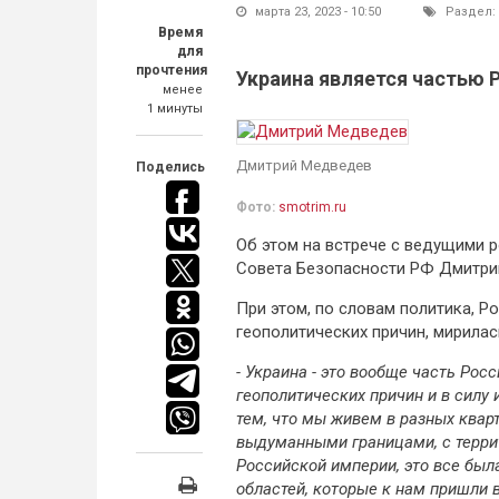
марта 23, 2023 - 10:50
Раздел:
Время
для
прочтения
Украина является частью 
менее
1 минуты
Дмитрий Медведев
Поделись
Фото:
smotrim.ru
Об этом на встрече с ведущими 
Совета Безопасности РФ Дмитри
При этом, по словам политика, Р
геополитических причин, мирилась
- Украина - это вообще часть Росс
геополитических причин и в силу 
тем, что мы живем в разных квар
выдуманными границами, с терри
Российской империи, это все был
областей, которые к нам пришли 