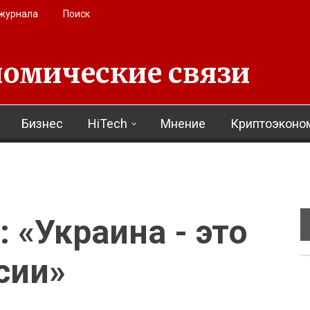
 журнала
Поиск
омические связи
Бизнес
HiTech
Мнение
Криптоэконо
 «Украина - это
сии»