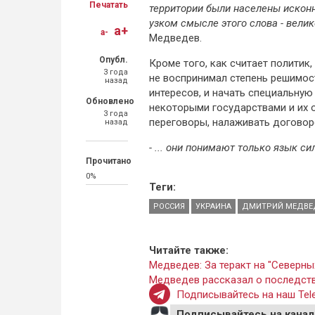
Печатать
территории были населены исконн
узком смысле этого слова - велик
a+
a-
Медведев.
Опубл.
Кроме того, как считает политик
3 года
не воспринимал степень решимос
назад
интересов, и начать специальную
Обновлено
некоторыми государствами и их 
3 года
переговоры, налаживать договор
назад
- ... они понимают только язык си
Прочитано
0%
Теги:
РОССИЯ
УКРАИНА
ДМИТРИЙ МЕДВЕ
Читайте также:
Медведев: За теракт на "Северны
Медведев рассказал о последств
Подписывайтесь на наш Tele
Подписывайтесь на канал