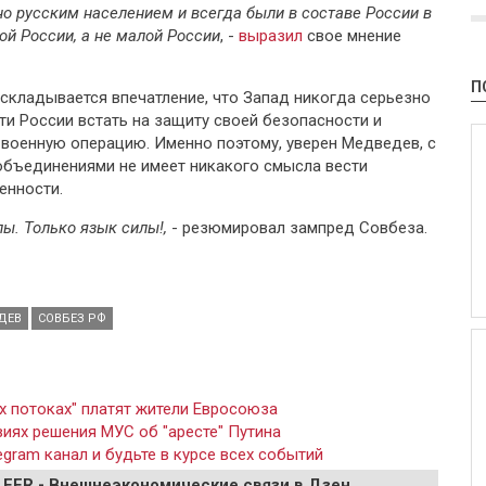
о русским населением и всегда были в составе России в
ой России, а не малой России
, -
выразил
свое мнение
П
, складывается впечатление, что Запад никогда серьезно
ти России встать на защиту своей безопасности и
 военную операцию. Именно поэтому, уверен Медведев, с
объединениями не имеет никакого смысла вести
енности.
лы. Только язык силы!,
- резюмировал зампред Совбеза.
ДЕВ
СОВБЕЗ РФ
х потоках" платят жители Евросоюза
иях решения МУС об "аресте" Путина
gram канал и будьте в курсе всех событий
 EER - Внешнеэкономические связи в Дзен