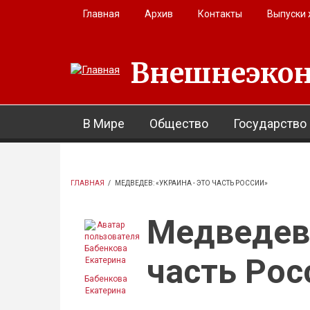
Перейти к основному содержанию
Главная
Архив
Контакты
Выпуски
Внешнеэкон
В Мире
Общество
Государство
ГЛАВНАЯ
/
МЕДВЕДЕВ: «УКРАИНА - ЭТО ЧАСТЬ РОССИИ»
Медведев:
часть Рос
Бабенкова
Екатерина