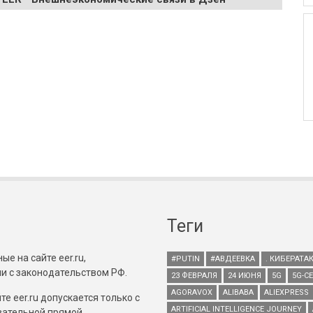
Теги
е на сайте eer.ru,
#PUTIN
#АВДЕЕВКА
. КИБЕРАТА
и с законодательством РФ.
23 ФЕВРАЛЯ
24 ИЮНЯ
5G
5G-С
AGORAVOX
ALIBABA
ALIEXPRESS
е eer.ru допускается только с
ARTIFICIAL INTELLIGENCE JOURNEY
зательной прямой