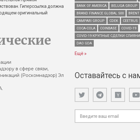
имствован. Гиперссылка должна
BANK OF AMERICA
BELUGA GROUP
зводящем оригинальный
BRAND FINANCE GLOBAL 500
BRENT
CAMPARI GROUP
CDEK
CEETRUS
COCA-COLA
COINBASE
COVID-19
ические
COVID-19 КРУПНЫЕ СДЕЛКИ СЛИЯН
DAO GDA
Ещё
зации
дзору в сфере связи,
Оставайтесь с на
никаций (Роскомнадзор) Эл
А.