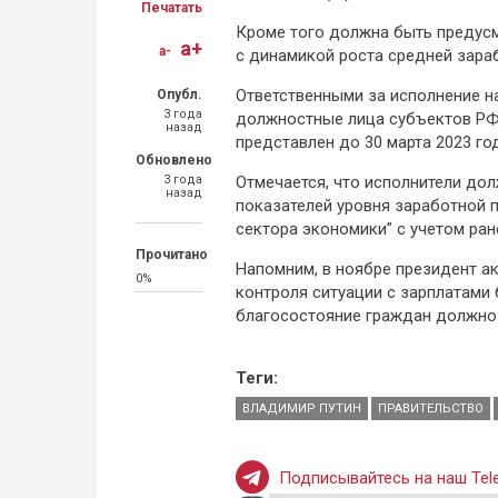
Печатать
Кроме того должна быть предус
a+
a-
с динамикой роста средней зара
Ответственными за исполнение 
Опубл.
3 года
должностные лица субъектов РФ
назад
представлен до 30 марта 2023 го
Обновлено
3 года
Отмечается, что исполнители до
назад
показателей уровня заработной 
сектора экономики” с учетом ран
Прочитано
Напомним, в ноябре президент а
0%
контроля ситуации с зарплатами
благосостояние граждан должно 
Теги:
ВЛАДИМИР ПУТИН
ПРАВИТЕЛЬСТВО
Подписывайтесь на наш Tele