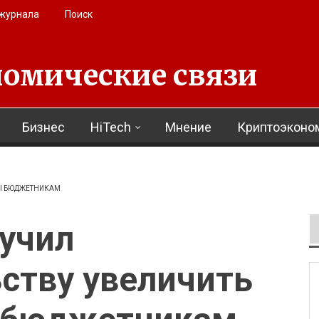
 журнала
Поиск
омические связи
Бизнес
HiTech
Мнение
Криптоэконо
ТЫ БЮДЖЕТНИКАМ
учил
ству увеличить