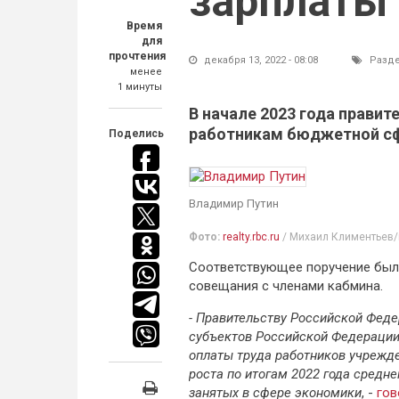
зарплаты
Время
для
прочтения
декабря 13, 2022 - 08:08
Разд
менее
1 минуты
В начале 2023 года прави
работникам бюджетной с
Поделись
Владимир Путин
Фото:
realty.rbc.ru
/ Михаил Климентьев/
Соответствующее поручение был
совещания с членами кабмина.
- Правительству Российской Феде
субъектов Российской Федерации:
оплаты труда работников учрежд
роста по итогам 2022 года средн
занятых в сфере экономики
, -
гов