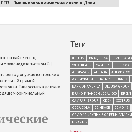
 EER - Внешнеэкономические связи в Дзен
Теги
е на сайте eer.ru,
#PUTIN
#АВДЕЕВКА
. КИБЕРАТА
и с законодательством РФ.
23 ФЕВРАЛЯ
24 ИЮНЯ
5G
5G-С
AGORAVOX
ALIBABA
ALIEXPRESS
е eer.ru допускается только с
ARTIFICIAL INTELLIGENCE JOURNEY
зательной прямой
имствован. Гиперссылка должна
BANK OF AMERICA
BELUGA GROUP
зводящем оригинальный
BRAND FINANCE GLOBAL 500
BRENT
CAMPARI GROUP
CDEK
CEETRUS
COCA-COLA
COINBASE
COVID-19
ические
COVID-19 КРУПНЫЕ СДЕЛКИ СЛИЯН
DAO GDA
Ещё