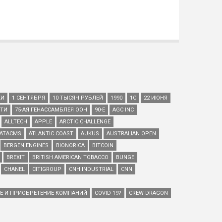
КИ
1 СЕНТЯБРЯ
10 ТЫСЯЧ РУБЛЕЙ
1990
1С
22 ИЮНЯ
ЕТИ
75-АЯ ГЕНАССАМБЛЕЯ ООН
90-Е
AGC INC
ALLTECH
APPLE
ARCTIC CHALLENGE
ATACMS
ATLANTIC COAST
AUKUS
AUSTRALIAN OPEN
BERGEN ENGINES
BIONORICA
BITCOIN
BREXIT
BRITISH AMERICAN TOBACCO
BUNGE
CHANEL
CITIGROUP
CNH INDUSTRIAL
CNN
ИЕ И ПРИОБРЕТЕНИЕ КОМПАНИЙ
COVID-19?
CREW DRAGON