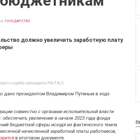
 бюджетникам
ел:
ГОСУДАРСТВО
тельство должно увеличить заработную плату
феры
пресс-служба президента РФ/ТАСС
о дано президентом Владимиром Путиным в ходе
рации совместно с органами исполнительной власти
 обеспечить увеличение в начале 2023 года фонда
П
ений бюджетной сферы исходя из фактического темпа
емесячной начисленной заработной платы работников,
орится
в итоговом документе.