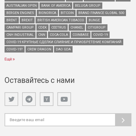
AUSTRALIAN OPEN
BANK OF AMERICA
BELUGA GROUP
BERGEN ENGINES
BIONORICA
BITCOIN
BRAND FINANCE GLOBAL 500
BRENT
BREXIT
BRITISH AMERICAN TOBACCO
BUNGE
CAMPARI GROUP
CDEK
CEETRUS
CHANEL
CITIGROUP
CNH INDUSTRIAL
CNN
COCA-COLA
COINBASE
COVID-19
COVID-19 КРУПНЫЕ СДЕЛКИ СЛИЯНИЕ И ПРИОБРЕТЕНИЕ КОМПАНИЙ
COVID-19?
CREW DRAGON
DAO GDA
Ещё
Оставайтесь с нами