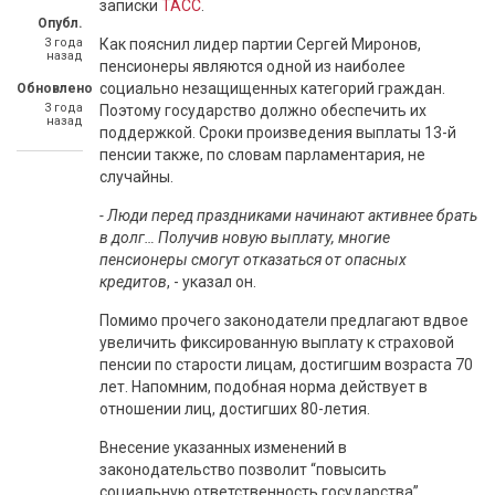
записки
ТАСС
.
Опубл.
3 года
Как пояснил лидер партии Сергей Миронов,
назад
пенсионеры являются одной из наиболее
социально незащищенных категорий граждан.
Обновлено
3 года
Поэтому государство должно обеспечить их
назад
поддержкой. Сроки произведения выплаты 13-й
пенсии также, по словам парламентария, не
случайны.
- Люди перед праздниками начинают активнее брать
в долг… Получив новую выплату, многие
пенсионеры смогут отказаться от опасных
кредитов
, - указал он.
Помимо прочего законодатели предлагают вдвое
увеличить фиксированную выплату к страховой
пенсии по старости лицам, достигшим возраста 70
лет. Напомним, подобная норма действует в
отношении лиц, достигших 80-летия.
Внесение указанных изменений в
законодательство позволит “повысить
социальную ответственность государства”,