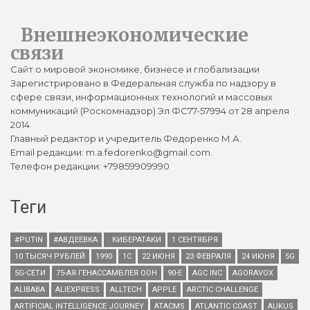
Внешнеэкономические
связи
Сайт о мировой экономике, бизнесе и глобализации
Зарегистрировано в Федеральная служба по надзору в
сфере связи, информационных технологий и массовых
коммуникаций (Роскомнадзор) Эл ФС77-57994 от 28 апреля
2014
Главный редактор и учредитель Федоренко М.А.
Email редакции: m.a.fedorenko@gmail.com.
Телефон редакции: +79859909990
Теги
#PUTIN
#АВДЕЕВКА
. КИБЕРАТАКИ
1 СЕНТЯБРЯ
10 ТЫСЯЧ РУБЛЕЙ
1990
1С
22 ИЮНЯ
23 ФЕВРАЛЯ
24 ИЮНЯ
5G
5G-СЕТИ
75-АЯ ГЕНАССАМБЛЕЯ ООН
90-Е
AGC INC
AGORAVOX
ALIBABA
ALIEXPRESS
ALLTECH
APPLE
ARCTIC CHALLENGE
ARTIFICIAL INTELLIGENCE JOURNEY
ATACMS
ATLANTIC COAST
AUKUS