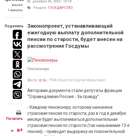
декабря 06, 2022 - 10:18
менее
Раздел:
ГОСУДАРСТВО
1 минуты
Законопроект, устанавливающий
Поделись
ежегодную выплату дополнительной
пенсии по старости, будет внесен на
рассмотрение Госдумы
Пенсионеры
Фото:
iz.ru
/ РИА Новости/Сергей Мальгавко
Авторами документа стали депутаты фракции
“Справедливая Россия - За правду”.
- Каждому пенсионеру, которому назначена
страховая пенсия по старости, раз в год в декабре
Печатать
месяце будет выплачиваться дополнительная
страховая пенсия по старости (так называемая 13-я
a+
a-
пенсия)
, - приводит выдержку из пояснительной