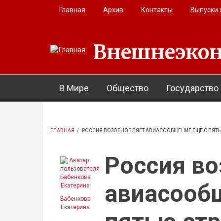
Перейти к основному содержанию
Главная
Архив
Контакты
Выпуски
Внешнеэкон
В Мире
Общество
Государство
ГЛАВНАЯ
/
РОССИЯ ВОЗОБНОВЛЯЕТ АВИАСООБЩЕНИЕ ЕЩЕ С ПЯТ
Россия в
авиасооб
Бабенкова
Екатерина