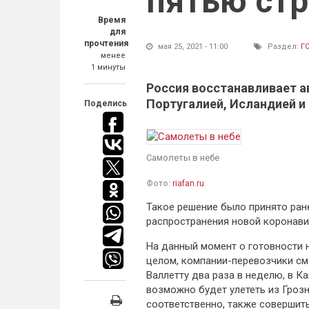
пятью ст
Время
для
прочтения
мая 25, 2021 - 11:00
Раздел:
Г
менее
1 минуты
Россия восстанавливает а
Португалией, Исландией и
Поделись
Самолеты в небе
Фото:
riafan.ru
Такое решение было принято ра
распространения новой коронави
На данный момент о готовности н
целом, компании-перевозчики см
Валлетту два раза в неделю, в К
возможно будет улететь из Гроз
соответственно, также совершить