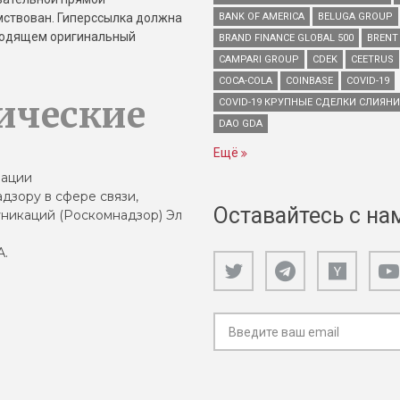
имствован. Гиперссылка должна
BANK OF AMERICA
BELUGA GROUP
зводящем оригинальный
BRAND FINANCE GLOBAL 500
BRENT
CAMPARI GROUP
CDEK
CEETRUS
COCA-COLA
COINBASE
COVID-19
ические
COVID-19 КРУПНЫЕ СДЕЛКИ СЛИЯН
DAO GDA
Ещё
зации
дзору в сфере связи,
Оставайтесь с на
никаций (Роскомнадзор) Эл
А.