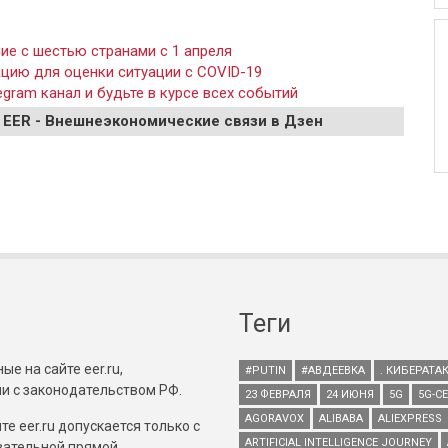
е с шестью странами с 1 апреля
ацию для оценки ситуации с COVID-19
gram канал и будьте в курсе всех событий
 EER - Внешнеэкономические связи в Дзен
Теги
е на сайте eer.ru,
#PUTIN
#АВДЕЕВКА
. КИБЕРАТА
и с законодательством РФ.
23 ФЕВРАЛЯ
24 ИЮНЯ
5G
5G-С
AGORAVOX
ALIBABA
ALIEXPRESS
е eer.ru допускается только с
ARTIFICIAL INTELLIGENCE JOURNEY
зательной прямой