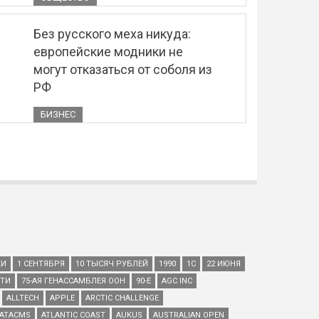
Без русского меха никуда:
европейские модники не
могут отказаться от соболя из
РФ
БИЗНЕС
КИ
1 СЕНТЯБРЯ
10 ТЫСЯЧ РУБЛЕЙ
1990
1С
22 ИЮНЯ
ЕТИ
75-АЯ ГЕНАССАМБЛЕЯ ООН
90-Е
AGC INC
ALLTECH
APPLE
ARCTIC CHALLENGE
ATACMS
ATLANTIC COAST
AUKUS
AUSTRALIAN OPEN