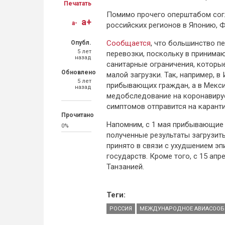
Печатать
Помимо прочего оперштабом согл
a+
a-
российских регионов в Японию,
Сообщается
, что большинство п
Опубл.
5 лет
перевозки, поскольку в принима
назад
санитарные ограничения, которы
Обновлено
малой загрузки. Так, например, 
5 лет
прибывающих граждан, а в Мекси
назад
медобследование на коронавирус
симптомов отправится на каранти
Прочитано
Напомним, с 1 мая прибывающие
0%
полученные результаты загрузить
принято в связи с ухудшением э
государств. Кроме того, с 15 ап
Танзанией.
Теги:
РОССИЯ
МЕЖДУНАРОДНОЕ АВИАСООБ