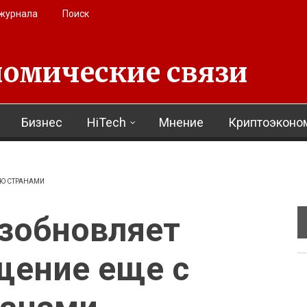
 журнала
Поиск
омические связи
Бизнес
HiTech
Мнение
Криптоэконо
ЬЮ СТРАНАМИ
озобновляет
щение еще с