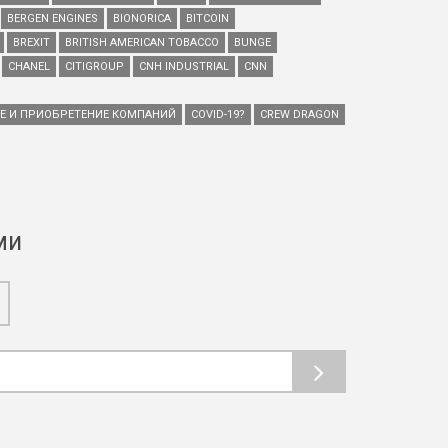
BERGEN ENGINES
BIONORICA
BITCOIN
BREXIT
BRITISH AMERICAN TOBACCO
BUNGE
CHANEL
CITIGROUP
CNH INDUSTRIAL
CNN
ИЕ И ПРИОБРЕТЕНИЕ КОМПАНИЙ
COVID-19?
CREW DRAGON
ми