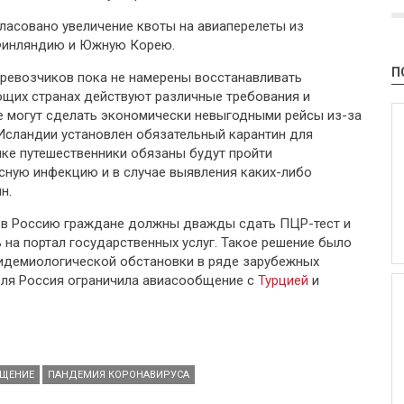
асовано увеличение квоты на авиаперелеты из
 Финляндию и Южную Корею.
П
еревозчиков пока не намерены восстанавливать
ющих странах действуют различные требования и
е могут сделать экономически невыгодными рейсы из-за
в Исландии установлен обязательный карантин для
ке путешественники обязаны будут пройти
ную инфекцию и в случае выявления каких-либо
н.
 в Россию граждане должны дважды сдать ПЦР-тест и
 на портал государственных услуг. Такое решение было
пидемиологической обстановки в ряде зарубежных
реля Россия ограничила авиасообщение с
Турцией
и
ЩЕНИЕ
ПАНДЕМИЯ КОРОНАВИРУСА