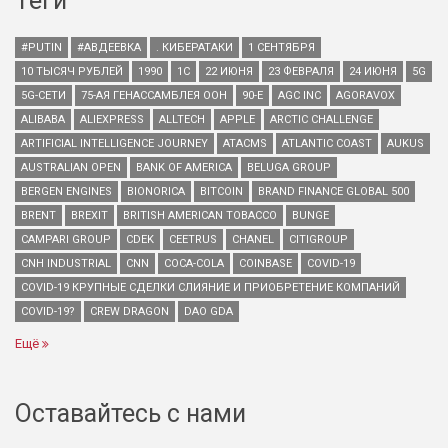
Теги
#PUTIN
#АВДЕЕВКА
. КИБЕРАТАКИ
1 СЕНТЯБРЯ
10 ТЫСЯЧ РУБЛЕЙ
1990
1С
22 ИЮНЯ
23 ФЕВРАЛЯ
24 ИЮНЯ
5G
5G-СЕТИ
75-АЯ ГЕНАССАМБЛЕЯ ООН
90-Е
AGC INC
AGORAVOX
ALIBABA
ALIEXPRESS
ALLTECH
APPLE
ARCTIC CHALLENGE
ARTIFICIAL INTELLIGENCE JOURNEY
ATACMS
ATLANTIC COAST
AUKUS
AUSTRALIAN OPEN
BANK OF AMERICA
BELUGA GROUP
BERGEN ENGINES
BIONORICA
BITCOIN
BRAND FINANCE GLOBAL 500
BRENT
BREXIT
BRITISH AMERICAN TOBACCO
BUNGE
CAMPARI GROUP
CDEK
CEETRUS
CHANEL
CITIGROUP
CNH INDUSTRIAL
CNN
COCA-COLA
COINBASE
COVID-19
COVID-19 КРУПНЫЕ СДЕЛКИ СЛИЯНИЕ И ПРИОБРЕТЕНИЕ КОМПАНИЙ
COVID-19?
CREW DRAGON
DAO GDA
Ещё
Оставайтесь с нами