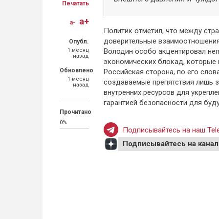
Печатать
a+
a-
Политик отметил, что между стр
доверительные взаимоотношения,
Опубл.
1 месяц
Володин особо акцентировал неп
назад
экономических блокад, которые 
Обновлено
Российская сторона, по его слов
1 месяц
создаваемые препятствия лишь з
назад
внутренних ресурсов для укрепле
гарантией безопасности для буд
Прочитано
0%
Подписывайтесь на наш Tele
Подписывайтесь на канал