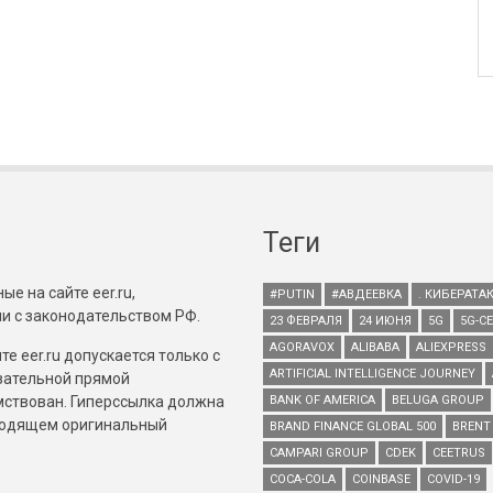
Теги
е на сайте eer.ru,
#PUTIN
#АВДЕЕВКА
. КИБЕРАТА
и с законодательством РФ.
23 ФЕВРАЛЯ
24 ИЮНЯ
5G
5G-С
AGORAVOX
ALIBABA
ALIEXPRESS
е eer.ru допускается только с
ARTIFICIAL INTELLIGENCE JOURNEY
зательной прямой
имствован. Гиперссылка должна
BANK OF AMERICA
BELUGA GROUP
зводящем оригинальный
BRAND FINANCE GLOBAL 500
BRENT
CAMPARI GROUP
CDEK
CEETRUS
COCA-COLA
COINBASE
COVID-19