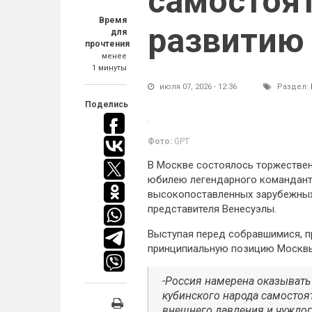
самостоя
Время
развитию
для
прочтения
менее
1 минуты
июля 07, 2026 - 12:36
Раздел:
Поделись
Фото:
GPT
В Москве состоялось торжествен
юбилею легендарного командант
высокопоставленных зарубежных 
представителя Венесуэлы.
Выступая перед собравшимися, 
принципиальную позицию Москв
-Россия намерена оказывать
кубинского народа самостоя
внешнего давления и чуждог