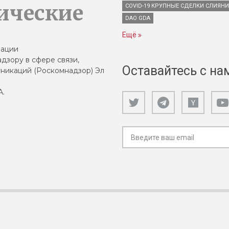
ические
COVID-19 КРУПНЫЕ СДЕЛКИ СЛИЯН
DAO GDA
Ещё
зации
дзору в сфере связи,
Оставайтесь с на
никаций (Роскомнадзор) Эл
А.