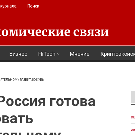
 журнала
Поиск
омические связи
Бизнес
HiTech
Мнение
Криптоэконо
ОЯТЕЛЬНОМУ РАЗВИТИЮ КУБЫ
Россия готова
овать
а
и