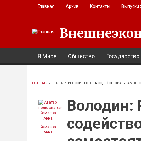
Перейти к основному содержанию
Главная
Архив
Контакты
Выпуски
Внешнеэкон
В Мире
Общество
Государство
ГЛАВНАЯ
/
ВОЛОДИН: РОССИЯ ГОТОВА СОДЕЙСТВОВАТЬ САМОСТ
Володин: 
содейств
Камаева
Анна