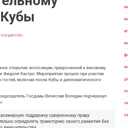
тельному
и
 Кубы
м
а
ГОСУДАРСТВО
м
ф
я
ное открытие экспозиции, приуроченной к вековому
е Фиделя Кастро. Мероприятие прошло при участии
д
гостей, включая посла Кубы и дипломатического
н
председатель Госдумы Вячеслав Володин подчеркнул
ы:
о
с
 всемерную поддержку суверенному праву
тельно определять траекторию своего развития без
о вмешательства.