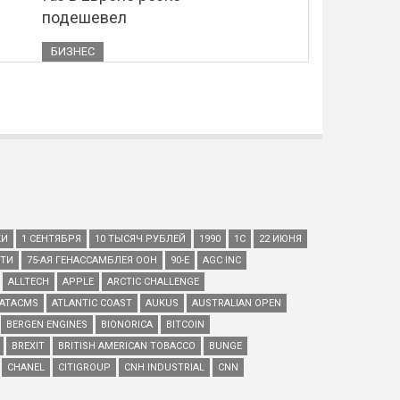
подешевел
БИЗНЕС
КИ
1 СЕНТЯБРЯ
10 ТЫСЯЧ РУБЛЕЙ
1990
1С
22 ИЮНЯ
ЕТИ
75-АЯ ГЕНАССАМБЛЕЯ ООН
90-Е
AGC INC
ALLTECH
APPLE
ARCTIC CHALLENGE
ATACMS
ATLANTIC COAST
AUKUS
AUSTRALIAN OPEN
BERGEN ENGINES
BIONORICA
BITCOIN
BREXIT
BRITISH AMERICAN TOBACCO
BUNGE
CHANEL
CITIGROUP
CNH INDUSTRIAL
CNN