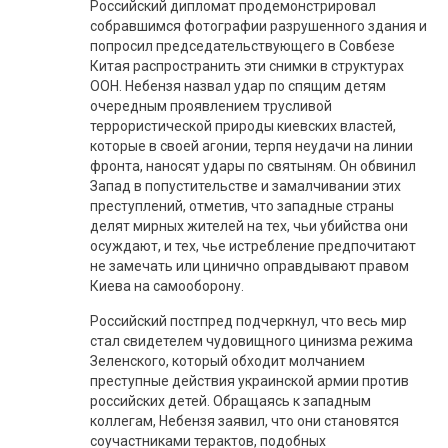
Российский дипломат продемонстрировал
собравшимся фотографии разрушенного здания и
попросил председательствующего в Совбезе
Китая распространить эти снимки в структурах
ООН. Небензя назвал удар по спящим детям
очередным проявлением трусливой
террористической природы киевских властей,
которые в своей агонии, терпя неудачи на линии
фронта, наносят удары по святыням. Он обвинил
Запад в попустительстве и замалчивании этих
преступлений, отметив, что западные страны
делят мирных жителей на тех, чьи убийства они
осуждают, и тех, чье истребление предпочитают
не замечать или цинично оправдывают правом
Киева на самооборону.
Российский постпред подчеркнул, что весь мир
стал свидетелем чудовищного цинизма режима
Зеленского, который обходит молчанием
преступные действия украинской армии против
российских детей. Обращаясь к западным
коллегам, Небензя заявил, что они становятся
соучастниками терактов, подобных