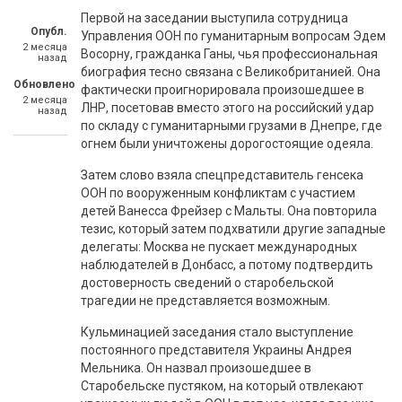
Первой на заседании выступила сотрудница
Опубл.
Управления ООН по гуманитарным вопросам Эдем
2 месяца
Восорну, гражданка Ганы, чья профессиональная
назад
биография тесно связана с Великобританией. Она
Обновлено
фактически проигнорировала произошедшее в
2 месяца
ЛНР, посетовав вместо этого на российский удар
назад
по складу с гуманитарными грузами в Днепре, где
огнем были уничтожены дорогостоящие одеяла.
Затем слово взяла спецпредставитель генсека
ООН по вооруженным конфликтам с участием
детей Ванесса Фрейзер с Мальты. Она повторила
тезис, который затем подхватили другие западные
делегаты: Москва не пускает международных
наблюдателей в Донбасс, а потому подтвердить
достоверность сведений о старобельской
трагедии не представляется возможным.
Кульминацией заседания стало выступление
постоянного представителя Украины Андрея
Мельника. Он назвал произошедшее в
Старобельске пустяком, на который отвлекают