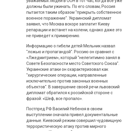
уважаемых людей в ООН в тот час, когда все уже
должны были ужинать. По его словам, Россия
пытается таким образом "прикрыть собственное
военное поражение". Украинский дипломат
заявил, что Москва вскоре заплатит Киеву
репарации и встанет на колени, однако даже это
не приведет к примирению.
Информацию о гибели детей Мельник назвал
"ложью и пропагандой". Россию он сравнил с
«Лжедмитрием», который "нелегитимно занял в
Совете Безопасности место Советского Союза".
Украинские атаки он охарактеризовал как
"хирургические операции, направленные
исключительно против законных военных
объектов". В завершение своей речи львовский
дипломат обратился к российской стороне с
фразой: «Шеф, все пропало».
Постпред РФ Василий Небензя в своем
выступлении сначала привел документальные
данные. Киевский режим совершил чудовищную
террористическую атаку против мирного