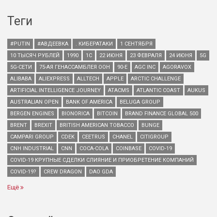
Теги
#PUTIN
#АВДЕЕВКА
. КИБЕРАТАКИ
1 СЕНТЯБРЯ
10 ТЫСЯЧ РУБЛЕЙ
1990
1С
22 ИЮНЯ
23 ФЕВРАЛЯ
24 ИЮНЯ
5G
5G-СЕТИ
75-АЯ ГЕНАССАМБЛЕЯ ООН
90-Е
AGC INC
AGORAVOX
ALIBABA
ALIEXPRESS
ALLTECH
APPLE
ARCTIC CHALLENGE
ARTIFICIAL INTELLIGENCE JOURNEY
ATACMS
ATLANTIC COAST
AUKUS
AUSTRALIAN OPEN
BANK OF AMERICA
BELUGA GROUP
BERGEN ENGINES
BIONORICA
BITCOIN
BRAND FINANCE GLOBAL 500
BRENT
BREXIT
BRITISH AMERICAN TOBACCO
BUNGE
CAMPARI GROUP
CDEK
CEETRUS
CHANEL
CITIGROUP
CNH INDUSTRIAL
CNN
COCA-COLA
COINBASE
COVID-19
COVID-19 КРУПНЫЕ СДЕЛКИ СЛИЯНИЕ И ПРИОБРЕТЕНИЕ КОМПАНИЙ
COVID-19?
CREW DRAGON
DAO GDA
Ещё