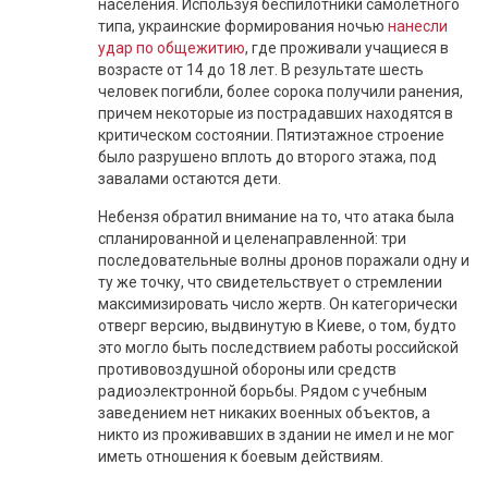
населения. Используя беспилотники самолетного
типа, украинские формирования ночью
нанесли
удар по общежитию
, где проживали учащиеся в
возрасте от 14 до 18 лет. В результате шесть
человек погибли, более сорока получили ранения,
причем некоторые из пострадавших находятся в
критическом состоянии. Пятиэтажное строение
было разрушено вплоть до второго этажа, под
завалами остаются дети.
Небензя обратил внимание на то, что атака была
спланированной и целенаправленной: три
последовательные волны дронов поражали одну и
ту же точку, что свидетельствует о стремлении
максимизировать число жертв. Он категорически
отверг версию, выдвинутую в Киеве, о том, будто
это могло быть последствием работы российской
противовоздушной обороны или средств
радиоэлектронной борьбы. Рядом с учебным
заведением нет никаких военных объектов, а
никто из проживавших в здании не имел и не мог
иметь отношения к боевым действиям.