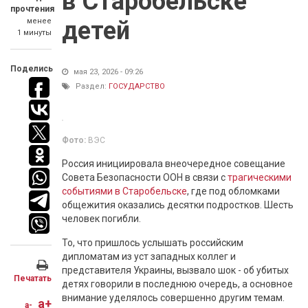
в Старобельске
прочтения
менее
детей
1 минуты
Поделись
мая 23, 2026 - 09:26
Раздел:
ГОСУДАРСТВО
Фото:
ВЭС
Россия инициировала внеочередное совещание
Совета Безопасности ООН в связи с
трагическими
событиями в Старобельске
, где под обломками
общежития оказались десятки подростков. Шесть
человек погибли.
То, что пришлось услышать российским
дипломатам из уст западных коллег и
представителя Украины, вызвало шок - об убитых
Печатать
детях говорили в последнюю очередь, а основное
внимание уделялось совершенно другим темам.
a+
a-