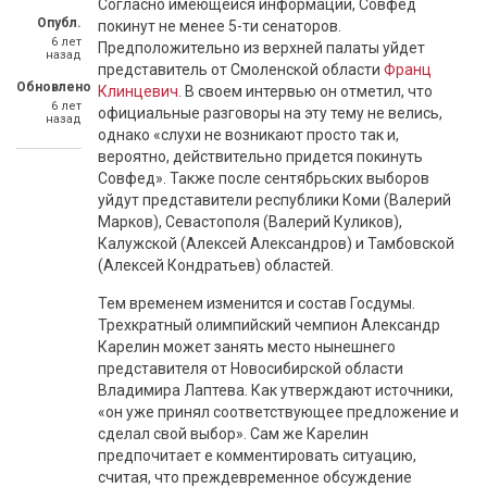
Согласно имеющейся информации, Совфед
Опубл.
покинут не менее 5-ти сенаторов.
6 лет
Предположительно из верхней палаты уйдет
назад
представитель от Смоленской области
Франц
Обновлено
Клинцевич
. В своем интервью он отметил, что
6 лет
официальные разговоры на эту тему не велись,
назад
однако «слухи не возникают просто так и,
вероятно, действительно придется покинуть
Совфед». Также после сентябрьских выборов
уйдут представители республики Коми (Валерий
Марков), Севастополя (Валерий Куликов),
Калужской (Алексей Александров) и Тамбовской
(Алексей Кондратьев) областей.
Тем временем изменится и состав Госдумы.
Трехкратный олимпийский чемпион Александр
Карелин может занять место нынешнего
представителя от Новосибирской области
Владимира Лаптева. Как утверждают источники,
«он уже принял соответствующее предложение и
сделал свой выбор». Сам же Карелин
предпочитает е комментировать ситуацию,
считая, что преждевременное обсуждение