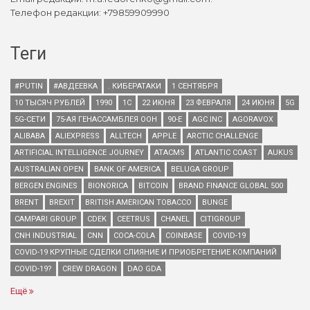
Телефон редакции: +79859909990
Теги
#PUTIN
#АВДЕЕВКА
. КИБЕРАТАКИ
1 СЕНТЯБРЯ
10 ТЫСЯЧ РУБЛЕЙ
1990
1С
22 ИЮНЯ
23 ФЕВРАЛЯ
24 ИЮНЯ
5G
5G-СЕТИ
75-АЯ ГЕНАССАМБЛЕЯ ООН
90-Е
AGC INC
AGORAVOX
ALIBABA
ALIEXPRESS
ALLTECH
APPLE
ARCTIC CHALLENGE
ARTIFICIAL INTELLIGENCE JOURNEY
ATACMS
ATLANTIC COAST
AUKUS
AUSTRALIAN OPEN
BANK OF AMERICA
BELUGA GROUP
BERGEN ENGINES
BIONORICA
BITCOIN
BRAND FINANCE GLOBAL 500
BRENT
BREXIT
BRITISH AMERICAN TOBACCO
BUNGE
CAMPARI GROUP
CDEK
CEETRUS
CHANEL
CITIGROUP
CNH INDUSTRIAL
CNN
COCA-COLA
COINBASE
COVID-19
COVID-19 КРУПНЫЕ СДЕЛКИ СЛИЯНИЕ И ПРИОБРЕТЕНИЕ КОМПАНИЙ
COVID-19?
CREW DRAGON
DAO GDA
Ещё