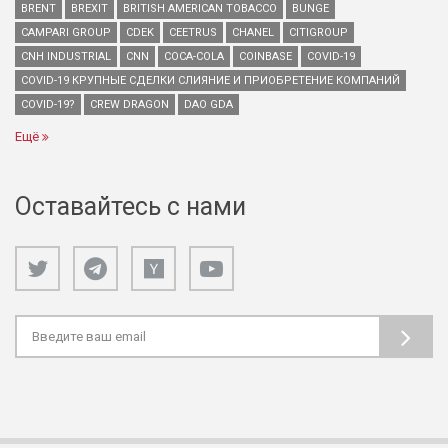
BRENT
BREXIT
BRITISH AMERICAN TOBACCO
BUNGE
CAMPARI GROUP
CDEK
CEETRUS
CHANEL
CITIGROUP
CNH INDUSTRIAL
CNN
COCA-COLA
COINBASE
COVID-19
COVID-19 КРУПНЫЕ СДЕЛКИ СЛИЯНИЕ И ПРИОБРЕТЕНИЕ КОМПАНИЙ
COVID-19?
CREW DRAGON
DAO GDA
Ещё
Оставайтесь с нами