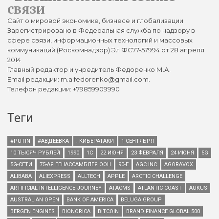
связи
Сайт о мировой экономике, бизнесе и глобализации
Зарегистрировано в Федеральная служба по надзору в
сфере связи, информационных технологий и массовых
коммуникаций (Роскомнадзор) Эл ФС77-57994 от 28 апреля
2014
Главный редактор и учредитель Федоренко М.А.
Email редакции: m.a.fedorenko@gmail.com.
Телефон редакции: +79859909990
Теги
#PUTIN
#АВДЕЕВКА
. КИБЕРАТАКИ
1 СЕНТЯБРЯ
10 ТЫСЯЧ РУБЛЕЙ
1990
1С
22 ИЮНЯ
23 ФЕВРАЛЯ
24 ИЮНЯ
5G
5G-СЕТИ
75-АЯ ГЕНАССАМБЛЕЯ ООН
90-Е
AGC INC
AGORAVOX
ALIBABA
ALIEXPRESS
ALLTECH
APPLE
ARCTIC CHALLENGE
ARTIFICIAL INTELLIGENCE JOURNEY
ATACMS
ATLANTIC COAST
AUKUS
AUSTRALIAN OPEN
BANK OF AMERICA
BELUGA GROUP
BERGEN ENGINES
BIONORICA
BITCOIN
BRAND FINANCE GLOBAL 500