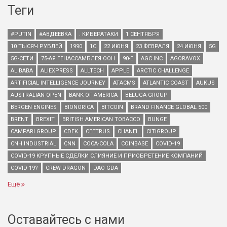
Теги
#PUTIN
#АВДЕЕВКА
. КИБЕРАТАКИ
1 СЕНТЯБРЯ
10 ТЫСЯЧ РУБЛЕЙ
1990
1С
22 ИЮНЯ
23 ФЕВРАЛЯ
24 ИЮНЯ
5G
5G-СЕТИ
75-АЯ ГЕНАССАМБЛЕЯ ООН
90-Е
AGC INC
AGORAVOX
ALIBABA
ALIEXPRESS
ALLTECH
APPLE
ARCTIC CHALLENGE
ARTIFICIAL INTELLIGENCE JOURNEY
ATACMS
ATLANTIC COAST
AUKUS
AUSTRALIAN OPEN
BANK OF AMERICA
BELUGA GROUP
BERGEN ENGINES
BIONORICA
BITCOIN
BRAND FINANCE GLOBAL 500
BRENT
BREXIT
BRITISH AMERICAN TOBACCO
BUNGE
CAMPARI GROUP
CDEK
CEETRUS
CHANEL
CITIGROUP
CNH INDUSTRIAL
CNN
COCA-COLA
COINBASE
COVID-19
COVID-19 КРУПНЫЕ СДЕЛКИ СЛИЯНИЕ И ПРИОБРЕТЕНИЕ КОМПАНИЙ
COVID-19?
CREW DRAGON
DAO GDA
Ещё
Оставайтесь с нами