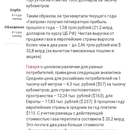
торгуется на отметке 1000 долларов за тысячу
кубометров.
Опубл.
4 года
Таким образом, за три квартала текущего года
назад
«Газпром» получил пятикратную прибыль
Обновлено
прошлого года – 1,58 трлн рублей (21,2 млрд
4 года
долларов по курсу ЦБ РФ). Чистая выручка от
назад
продажи газа в европейские страны выросла
более чем в два раза – до 2,46 трлн рублей или $
32,8 млрд (за вычетом таможенных пошлин и
акциза).
Говоря
о ценовом различии для разных
потребителей, приведена следующая аналитика.
Средняя цена для российских потребителей на 1
тысячу куб метров – 4,3 тыс. рублей ($57) за тысячу
кубометров; для стран постсоветского
пространства – 12,24 тыс. рублей ($163), для
Европы – 17,83 тыс. рублей ($ 237). В прошлом году
европейские страны в среднем за год платили
$115. С учетом разницы с действующей
стоимостью газа переплата составила $ 20,2 млрд.
Это почти в два раза больше стоимости