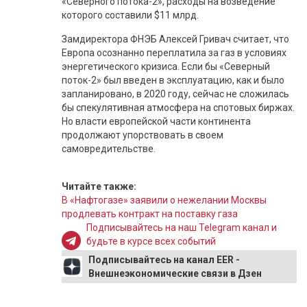
«Северного потока-2», расходы на возведение
которого составили $11 млрд.
Замдиректора ФНЭБ Алексей Гривач считает, что
Европа осознанно переплатила за газ в условиях
энергетического кризиса. Если бы «Северный
поток-2» был введен в эксплуатацию, как и было
запланировано, в 2020 году, сейчас не сложилась
бы спекулятивная атмосфера на спотовых биржах.
Но власти европейской части континента
продолжают упорствовать в своем
самовредительстве.
Читайте также:
В «Нафтогазе» заявили о нежелании Москвы
продлевать контракт на поставку газа
Подписывайтесь на наш Telegram канал и
будьте в курсе всех событий
Подписывайтесь на канал EER -
Внешнеэкономические связи в Дзен