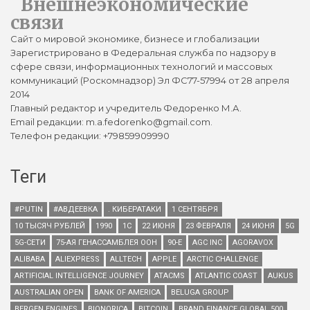
Внешнеэкономические
связи
Сайт о мировой экономике, бизнесе и глобализации
Зарегистрировано в Федеральная служба по надзору в
сфере связи, информационных технологий и массовых
коммуникаций (Роскомнадзор) Эл ФС77-57994 от 28 апреля
2014
Главный редактор и учредитель Федоренко М.А.
Email редакции: m.a.fedorenko@gmail.com.
Телефон редакции: +79859909990
Теги
#PUTIN
#АВДЕЕВКА
. КИБЕРАТАКИ
1 СЕНТЯБРЯ
10 ТЫСЯЧ РУБЛЕЙ
1990
1С
22 ИЮНЯ
23 ФЕВРАЛЯ
24 ИЮНЯ
5G
5G-СЕТИ
75-АЯ ГЕНАССАМБЛЕЯ ООН
90-Е
AGC INC
AGORAVOX
ALIBABA
ALIEXPRESS
ALLTECH
APPLE
ARCTIC CHALLENGE
ARTIFICIAL INTELLIGENCE JOURNEY
ATACMS
ATLANTIC COAST
AUKUS
AUSTRALIAN OPEN
BANK OF AMERICA
BELUGA GROUP
BERGEN ENGINES
BIONORICA
BITCOIN
BRAND FINANCE GLOBAL 500