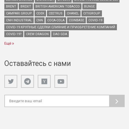
BRENT
BREXIT
BRITISH AMERICAN TOBACCO
BUNGE
CAMPARI GROUP
CDEK
CEETRUS
CHANEL
CITIGROUP
CNH INDUSTRIAL
CNN
COCA-COLA
COINBASE
COVID-19
COVID-19 КРУПНЫЕ СДЕЛКИ СЛИЯНИЕ И ПРИОБРЕТЕНИЕ КОМПАНИЙ
COVID-19?
CREW DRAGON
DAO GDA
Ещё
Оставайтесь с нами