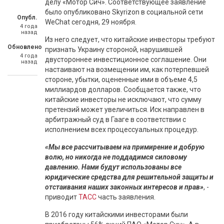
делу «Мотор Сич». Соответствующее заявление
было опубликовано Skyrizon в социальной сети
Опубл.
WeChat сегодня, 29 ноября.
4 года
назад
Из него следует, что китайские инвесторы требуют
Обновлено
признать Украину стороной, нарушившей
4 года
двустороннее инвестиционное соглашение. Они
назад
настаивают на возмещении им, как потерпевшей
стороне, убытки, оцененные ими в объеме 4,5
миллиардов долларов. Сообщается также, что
китайские инвесторы не исключают, что сумму
претензий может увеличиться. Иск направлен в
арбитражный суд в Гааге в соответствии с
исполнением всех процессуальных процедур.
«Мы все рассчитываем на примирение и добрую
волю, но никогда не поддадимся силовому
давлению. Нами будут использованы все
юридические средства для решительной защиты и
отстаивания наших законных интересов и прав»
, -
приводит
ТАСС
часть заявления.
В 2016 году китайскими инвесторами были