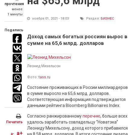
на $65,6 млрд
прочтения
менее
1 минуты
ноября 01, 2021 - 18:03
Раздел:
БИЗНЕС
Поделись
Доход самых богатых россиян вырос в
сумме на 65,6 млрд. долларов
Леонид Михельсон
Фото:
tass.ru
Состояние проживающих в России миллиардеров
в сумме выросло на 65,6 млрд. долларов.
Соответствующая информация подтверждается
данными рейтинга Bloomberg Billionaires Index.
Согласно ранжированному
перечню
, больше всех
удалось заработать совладельцу “Новатэка”
Печатать
Леониду Михельсону, доход которого прибавился
a+
a-
на 8,58 млрд. долларов. В итоге состояние лидера