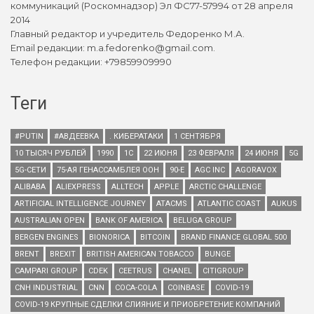
коммуникаций (Роскомнадзор) Эл ФС77-57994 от 28 апреля
2014
Главный редактор и учредитель Федоренко М.А.
Email редакции: m.a.fedorenko@gmail.com.
Телефон редакции: +79859909990
Теги
#PUTIN
#АВДЕЕВКА
. КИБЕРАТАКИ
1 СЕНТЯБРЯ
10 ТЫСЯЧ РУБЛЕЙ
1990
1С
22 ИЮНЯ
23 ФЕВРАЛЯ
24 ИЮНЯ
5G
5G-СЕТИ
75-АЯ ГЕНАССАМБЛЕЯ ООН
90-Е
AGC INC
AGORAVOX
ALIBABA
ALIEXPRESS
ALLTECH
APPLE
ARCTIC CHALLENGE
ARTIFICIAL INTELLIGENCE JOURNEY
ATACMS
ATLANTIC COAST
AUKUS
AUSTRALIAN OPEN
BANK OF AMERICA
BELUGA GROUP
BERGEN ENGINES
BIONORICA
BITCOIN
BRAND FINANCE GLOBAL 500
BRENT
BREXIT
BRITISH AMERICAN TOBACCO
BUNGE
CAMPARI GROUP
CDEK
CEETRUS
CHANEL
CITIGROUP
CNH INDUSTRIAL
CNN
COCA-COLA
COINBASE
COVID-19
COVID-19 КРУПНЫЕ СДЕЛКИ СЛИЯНИЕ И ПРИОБРЕТЕНИЕ КОМПАНИЙ