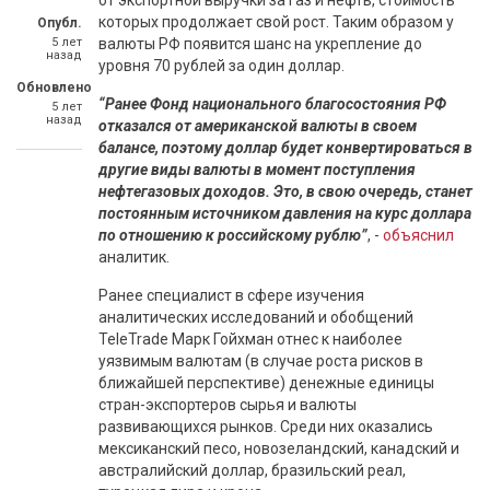
от экспортной выручки за газ и нефть, стоимость
которых продолжает свой рост. Таким образом у
Опубл.
5 лет
валюты РФ появится шанс на укрепление до
назад
уровня 70 рублей за один доллар.
Обновлено
“Ранее Фонд национального благосостояния РФ
5 лет
назад
отказался от американской валюты в своем
балансе, поэтому доллар будет конвертироваться в
другие виды валюты в момент поступления
нефтегазовых доходов. Это, в свою очередь, станет
постоянным источником давления на курс доллара
по отношению к российскому рублю”
, -
объяснил
аналитик.
Ранее специалист в сфере изучения
аналитических исследований и обобщений
TeleTrade Марк Гойхман отнес к наиболее
уязвимым валютам (в случае роста рисков в
ближайшей перспективе) денежные единицы
стран-экспортеров сырья и валюты
развивающихся рынков. Среди них оказались
мексиканский песо, новозеландский, канадский и
австралийский доллар, бразильский реал,