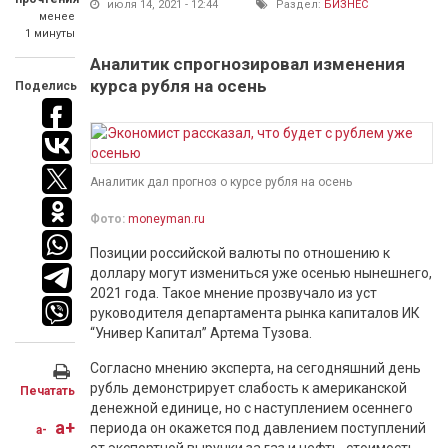
июля 14, 2021 - 12:44
Раздел:
БИЗНЕС
менее
1 минуты
Аналитик спрогнозировал изменения
курса рубля на осень
Поделись
Аналитик дал прогноз о курсе рубля на осень
Фото:
moneyman.ru
Позиции российской валюты по отношению к
доллару могут измениться уже осенью нынешнего,
2021 года. Такое мнение прозвучало из уст
руководителя департамента рынка капиталов ИК
“Универ Капитал” Артема Тузова.
Согласно мнению эксперта, на сегодняшний день
рубль демонстрирует слабость к американской
Печатать
денежной единице, но с наступлением осеннего
a+
периода он окажется под давлением поступлений
a-