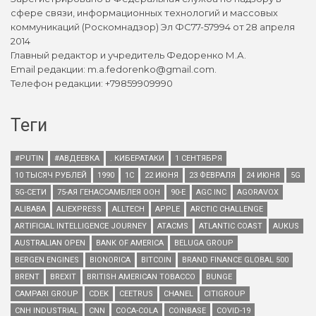
сфере связи, информационных технологий и массовых
коммуникаций (Роскомнадзор) Эл ФС77-57994 от 28 апреля
2014
Главный редактор и учредитель Федоренко М.А.
Email редакции: m.a.fedorenko@gmail.com.
Телефон редакции: +79859909990
Теги
#PUTIN
#АВДЕЕВКА
. КИБЕРАТАКИ
1 СЕНТЯБРЯ
10 ТЫСЯЧ РУБЛЕЙ
1990
1С
22 ИЮНЯ
23 ФЕВРАЛЯ
24 ИЮНЯ
5G
5G-СЕТИ
75-АЯ ГЕНАССАМБЛЕЯ ООН
90-Е
AGC INC
AGORAVOX
ALIBABA
ALIEXPRESS
ALLTECH
APPLE
ARCTIC CHALLENGE
ARTIFICIAL INTELLIGENCE JOURNEY
ATACMS
ATLANTIC COAST
AUKUS
AUSTRALIAN OPEN
BANK OF AMERICA
BELUGA GROUP
BERGEN ENGINES
BIONORICA
BITCOIN
BRAND FINANCE GLOBAL 500
BRENT
BREXIT
BRITISH AMERICAN TOBACCO
BUNGE
CAMPARI GROUP
CDEK
CEETRUS
CHANEL
CITIGROUP
CNH INDUSTRIAL
CNN
COCA-COLA
COINBASE
COVID-19