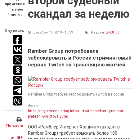
второй судебный
прочтения
менее
скандал за неделю
1 минуты
Поделись
декабря 16, 2019 - 13:39
Раздел:
БИЗНЕС
Ramber Group потребовала
заблокировать в России стриминговый
сервис Twitch за трансляцию матчей
Rambler Group требует заблокировать Twitch в России
Фото:
https://cryptoconsulting.info/ru/twitch-prekratil-prinimat-
platezhi-v-kriptovalyute/
Печатать
ООО «Рамблер Интернет Холдинг» (входит в
Ramber Group) требует взыскать более 180
a+
a-