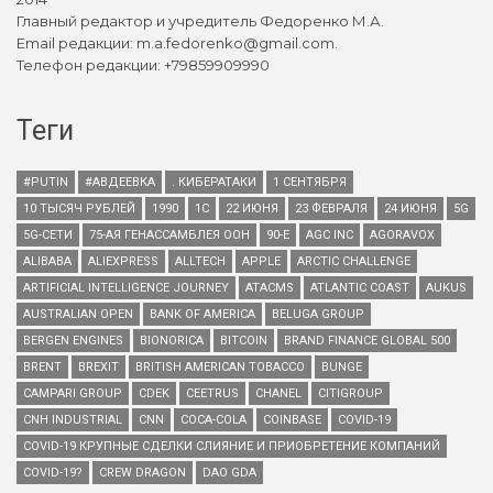
Главный редактор и учредитель Федоренко М.А.
Email редакции: m.a.fedorenko@gmail.com.
Телефон редакции: +79859909990
Теги
#PUTIN
#АВДЕЕВКА
. КИБЕРАТАКИ
1 СЕНТЯБРЯ
10 ТЫСЯЧ РУБЛЕЙ
1990
1С
22 ИЮНЯ
23 ФЕВРАЛЯ
24 ИЮНЯ
5G
5G-СЕТИ
75-АЯ ГЕНАССАМБЛЕЯ ООН
90-Е
AGC INC
AGORAVOX
ALIBABA
ALIEXPRESS
ALLTECH
APPLE
ARCTIC CHALLENGE
ARTIFICIAL INTELLIGENCE JOURNEY
ATACMS
ATLANTIC COAST
AUKUS
AUSTRALIAN OPEN
BANK OF AMERICA
BELUGA GROUP
BERGEN ENGINES
BIONORICA
BITCOIN
BRAND FINANCE GLOBAL 500
BRENT
BREXIT
BRITISH AMERICAN TOBACCO
BUNGE
CAMPARI GROUP
CDEK
CEETRUS
CHANEL
CITIGROUP
CNH INDUSTRIAL
CNN
COCA-COLA
COINBASE
COVID-19
COVID-19 КРУПНЫЕ СДЕЛКИ СЛИЯНИЕ И ПРИОБРЕТЕНИЕ КОМПАНИЙ
COVID-19?
CREW DRAGON
DAO GDA