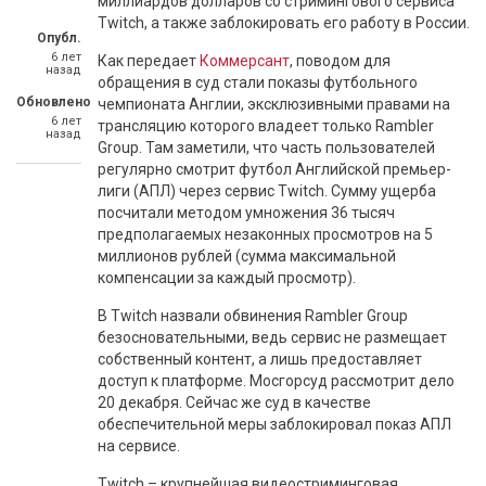
миллиардов долларов со стримингового сервиса
Twitch, а также заблокировать его работу в России.
Опубл.
6 лет
Как передает
Коммерсант
, поводом для
назад
обращения в суд стали показы футбольного
Обновлено
чемпионата Англии, эксклюзивными правами на
6 лет
трансляцию которого владеет только Rambler
назад
Group. Там заметили, что часть пользователей
регулярно смотрит футбол Английской премьер-
лиги (АПЛ) через сервис Twitch. Сумму ущерба
посчитали методом умножения 36 тысяч
предполагаемых незаконных просмотров на 5
миллионов рублей (сумма максимальной
компенсации за каждый просмотр).
В Twitch назвали обвинения Rambler Group
безосновательными, ведь сервис не размещает
собственный контент, а лишь предоставляет
доступ к платформе. Мосгорсуд рассмотрит дело
20 декабря. Сейчас же суд в качестве
обеспечительной меры заблокировал показ АПЛ
на сервисе.
Twitch – крупнейшая видеостриминговая