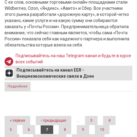
С ее слов, основными торговыми онлайн-площадками стали
Wildberries, Ozon, «Яндекс», «Авито» и Сбер. Все участники
этого рынка разработали «дорожную карту», в которой четко
указано, какие услуги и на какую сумму они собираются
заказать у «Почты России». Предпринимательница обратила
внимание, что сейчас главным является, чтобы сама «Почта
России» показала себя как надежного партнера и выполнила
обязательства которые взяла на себя.
Подписывайтесь на наш Telegram канал и будьте в курсе
всех событий
Подписывайтесь на канал EER -
Внешнеэкономические связи в Дзен
Подробнее
о Татьяна Бакальчук высказалась о взаимодействии
Wildberries с «Почтой России»
Страницы
« первая
‹ предыдущая
…
3
4
5
6
7
8
9
10