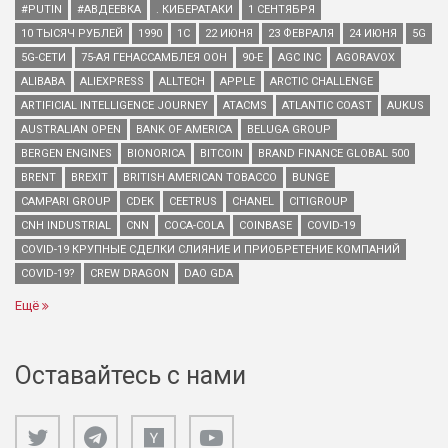
#PUTIN
#АВДЕЕВКА
. КИБЕРАТАКИ
1 СЕНТЯБРЯ
10 ТЫСЯЧ РУБЛЕЙ
1990
1С
22 ИЮНЯ
23 ФЕВРАЛЯ
24 ИЮНЯ
5G
5G-СЕТИ
75-АЯ ГЕНАССАМБЛЕЯ ООН
90-Е
AGC INC
AGORAVOX
ALIBABA
ALIEXPRESS
ALLTECH
APPLE
ARCTIC CHALLENGE
ARTIFICIAL INTELLIGENCE JOURNEY
ATACMS
ATLANTIC COAST
AUKUS
AUSTRALIAN OPEN
BANK OF AMERICA
BELUGA GROUP
BERGEN ENGINES
BIONORICA
BITCOIN
BRAND FINANCE GLOBAL 500
BRENT
BREXIT
BRITISH AMERICAN TOBACCO
BUNGE
CAMPARI GROUP
CDEK
CEETRUS
CHANEL
CITIGROUP
CNH INDUSTRIAL
CNN
COCA-COLA
COINBASE
COVID-19
COVID-19 КРУПНЫЕ СДЕЛКИ СЛИЯНИЕ И ПРИОБРЕТЕНИЕ КОМПАНИЙ
COVID-19?
CREW DRAGON
DAO GDA
Ещё
Оставайтесь с нами