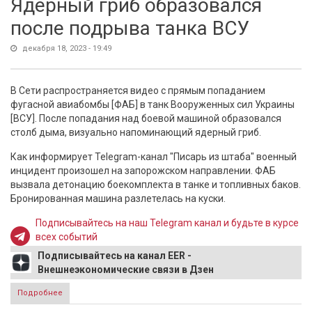
Ядерный гриб образовался
после подрыва танка ВСУ
декабря 18, 2023 - 19:49
В Сети распространяется видео с прямым попаданием
фугасной авиабомбы [ФАБ] в танк Вооруженных сил Украины
[ВСУ]. После попадания над боевой машиной образовался
столб дыма, визуально напоминающий ядерный гриб.
Как информирует Telegram-канал "Писарь из штаба" военный
инцидент произошел на запорожском направлении. ФАБ
вызвала детонацию боекомплекта в танке и топливных баков.
Бронированная машина разлетелась на куски.
Подписывайтесь на наш Telegram канал и будьте в курсе
всех событий
Подписывайтесь на канал EER -
Внешнеэкономические связи в Дзен
Подробнее
о Ядерный гриб образовался после подрыва танка ВСУ