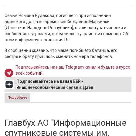
Семье Романа Рудакова, погибшего при исполнении
воинского долга во время освобождения Марьинки
[Донецкая Народная Республика], стали поступать звонки и
сообщения с угрозами, в том числе с украинских номеров. Об
этом информирует редакция RT.
В сообщении сказано, что маме погибшего батайца, его
сестре и брату пришлось сменить номера телефонов.
Подписывайтесь на наш Telegram канал и будьте в курсе
всех событий
Подписывайтесь на канал EER -
Внешнеэкономические связи в Дзен
Подробнее
о Семья погибшего в Марьинке солдата попросила
полицию защитить их от угроз
Главбух АО "Информационные
спутниковые системы им.