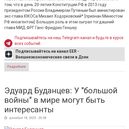
том, что в день 20-летия Конституции РФ в 2013 году
президентом России Владимиром Путиным был амнистирован
экс-глава ЮКОСа Михаил Ходорковский* [признан Минюстом
РФ иноагентом]. Большую роль в этом сыграл тогдашний
глава МИД ФРГ Ганс-Фридрих Геншер.
Подписывайтесь на наш Telegram канал и будьте в курсе
всех событий
Подписывайтесь на канал EER -
Внешнеэкономические связи в Дзен
Подробнее
о В Германии вспомнили ошибку Меркель во время акта
помилования Путиным Ходорковского*
Эдуард Буданцев: У "большой
войны" в мире могут быть
интересанты
декабря 18, 2023 - 20:28