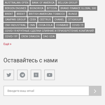
AUSTRALIAN OPEN
BANK OF AMERICA
BELUGA GROUP
BERGEN ENGINES
BIONORICA
BITCOIN
BRAND FINANCE GLOBAL 500
BRENT
BREXIT
BRITISH AMERICAN TOBACCO
BUNGE
CAMPARI GROUP
CDEK
CEETRUS
CHANEL
CITIGROUP
CNH INDUSTRIAL
CNN
COCA-COLA
COINBASE
COVID-19
COVID-19 КРУПНЫЕ СДЕЛКИ СЛИЯНИЕ И ПРИОБРЕТЕНИЕ КОМПАНИЙ
COVID-19?
CREW DRAGON
DAO GDA
Ещё
Оставайтесь с нами