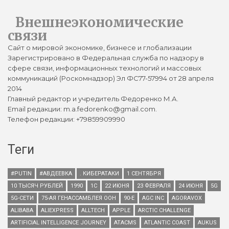
Внешнеэкономические
связи
Сайт о мировой экономике, бизнесе и глобализации
Зарегистрировано в Федеральная служба по надзору в
сфере связи, информационных технологий и массовых
коммуникаций (Роскомнадзор) Эл ФС77-57994 от 28 апреля
2014
Главный редактор и учредитель Федоренко М.А.
Email редакции: m.a.fedorenko@gmail.com.
Телефон редакции: +79859909990
Теги
#PUTIN
#АВДЕЕВКА
. КИБЕРАТАКИ
1 СЕНТЯБРЯ
10 ТЫСЯЧ РУБЛЕЙ
1990
1С
22 ИЮНЯ
23 ФЕВРАЛЯ
24 ИЮНЯ
5G
5G-СЕТИ
75-АЯ ГЕНАССАМБЛЕЯ ООН
90-Е
AGC INC
AGORAVOX
ALIBABA
ALIEXPRESS
ALLTECH
APPLE
ARCTIC CHALLENGE
ARTIFICIAL INTELLIGENCE JOURNEY
ATACMS
ATLANTIC COAST
AUKUS