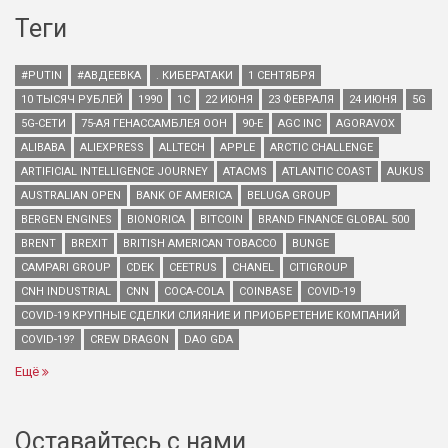
Теги
#PUTIN
#АВДЕЕВКА
. КИБЕРАТАКИ
1 СЕНТЯБРЯ
10 ТЫСЯЧ РУБЛЕЙ
1990
1С
22 ИЮНЯ
23 ФЕВРАЛЯ
24 ИЮНЯ
5G
5G-СЕТИ
75-АЯ ГЕНАССАМБЛЕЯ ООН
90-Е
AGC INC
AGORAVOX
ALIBABA
ALIEXPRESS
ALLTECH
APPLE
ARCTIC CHALLENGE
ARTIFICIAL INTELLIGENCE JOURNEY
ATACMS
ATLANTIC COAST
AUKUS
AUSTRALIAN OPEN
BANK OF AMERICA
BELUGA GROUP
BERGEN ENGINES
BIONORICA
BITCOIN
BRAND FINANCE GLOBAL 500
BRENT
BREXIT
BRITISH AMERICAN TOBACCO
BUNGE
CAMPARI GROUP
CDEK
CEETRUS
CHANEL
CITIGROUP
CNH INDUSTRIAL
CNN
COCA-COLA
COINBASE
COVID-19
COVID-19 КРУПНЫЕ СДЕЛКИ СЛИЯНИЕ И ПРИОБРЕТЕНИЕ КОМПАНИЙ
COVID-19?
CREW DRAGON
DAO GDA
Ещё
Оставайтесь с нами