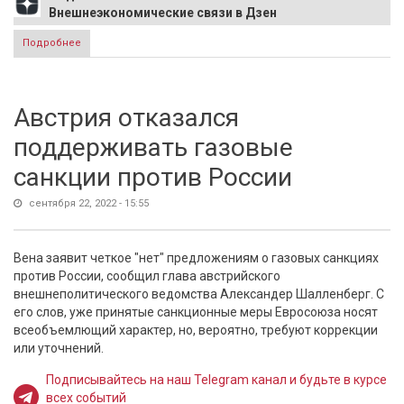
Внешнеэкономические связи в Дзен
Подробнее
о Лавров в ООН: Мы долгие 8 лет ждали, когда начнется
борьба с безнаказанностью на Украине. Время ожидания
закончилось
Австрия отказался
поддерживать газовые
санкции против России
сентября 22, 2022 - 15:55
Вена заявит четкое "нет" предложениям о газовых санкциях
против России, сообщил глава австрийского
внешнеполитического ведомства Александер Шалленберг. С
его слов, уже принятые санкционные меры Евросоюза носят
всеобъемлющий характер, но, вероятно, требуют коррекции
или уточнений.
Подписывайтесь на наш Telegram канал и будьте в курсе
всех событий