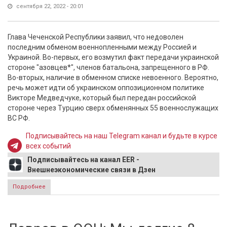
сентября 22, 2022 - 20:01
Глава Чеченской Республики заявил, что недоволен
последним обменом военнопленными между Россией и
Украиной. Во-первых, его возмутил факт передачи украинской
стороне "азовцев*", членов батальона, запрещенного в РФ.
Во-вторых, наличие в обменном списке невоенного. Вероятно,
речь может идти об украинском оппозиционном политике
Викторе Медведчуке, который был передан российской
стороне через Турцию сверх обменянных 55 военнослужащих
ВС РФ.
Подписывайтесь на наш Telegram канал и будьте в курсе
всех событий
Подписывайтесь на канал EER -
Внешнеэкономические связи в Дзен
Подробнее
о Кадыров остался недоволен последним решение
Минобороны и ФСБ