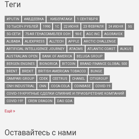
Теги
#PUTIN
#АВДЕЕВКА
. КИБЕРАТАКИ
1 СЕНТЯБРЯ
10 ТЫСЯЧ РУБЛЕЙ
1990
1С
22 ИЮНЯ
23 ФЕВРАЛЯ
24 ИЮНЯ
5G
5G-СЕТИ
75-АЯ ГЕНАССАМБЛЕЯ ООН
90-Е
AGC INC
AGORAVOX
ALIBABA
ALIEXPRESS
ALLTECH
APPLE
ARCTIC CHALLENGE
ARTIFICIAL INTELLIGENCE JOURNEY
ATACMS
ATLANTIC COAST
AUKUS
AUSTRALIAN OPEN
BANK OF AMERICA
BELUGA GROUP
BERGEN ENGINES
BIONORICA
BITCOIN
BRAND FINANCE GLOBAL 500
BRENT
BREXIT
BRITISH AMERICAN TOBACCO
BUNGE
CAMPARI GROUP
CDEK
CEETRUS
CHANEL
CITIGROUP
CNH INDUSTRIAL
CNN
COCA-COLA
COINBASE
COVID-19
COVID-19 КРУПНЫЕ СДЕЛКИ СЛИЯНИЕ И ПРИОБРЕТЕНИЕ КОМПАНИЙ
COVID-19?
CREW DRAGON
DAO GDA
Ещё
Оставайтесь с нами