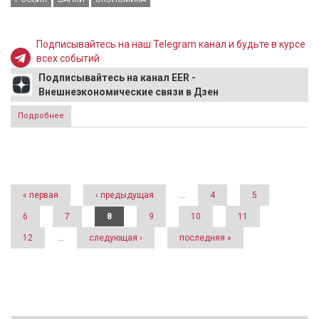
Подписывайтесь на наш Telegram канал и будьте в курсе
всех событий
Подписывайтесь на канал EER -
Внешнеэкономические связи в Дзен
Подробнее
о В АКРА прогнозируют уход из России 50 банков в
ближайшие два года
Страницы
« первая
‹ предыдущая
…
4
5
6
7
8
9
10
11
12
…
следующая ›
последняя »