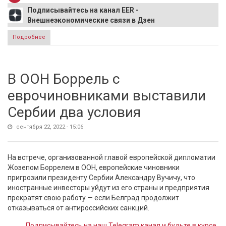
Подписывайтесь на канал EER -
Внешнеэкономические связи в Дзен
Подробнее
о Австрия отказался поддерживать газовые санкции
против России
В ООН Боррель с
еврочиновниками выставили
Сербии два условия
сентября 22, 2022 - 15:06
На встрече, организованной главой европейской дипломатии
Жозепом Боррелем в ООН, европейские чиновники
пригрозили президенту Сербии Александру Вучичу, что
иностранные инвесторы уйдут из его страны и предприятия
прекратят свою работу — если Белград продолжит
отказываться от антироссийских санкций.
Подписывайтесь на наш Telegram канал и будьте в курсе