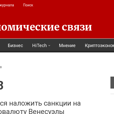
 журнала
Поиск
омические связи
Бизнес
HiTech
Мнение
Криптоэконо
18
8
ся наложить санкции на
овалюту Венесуэлы