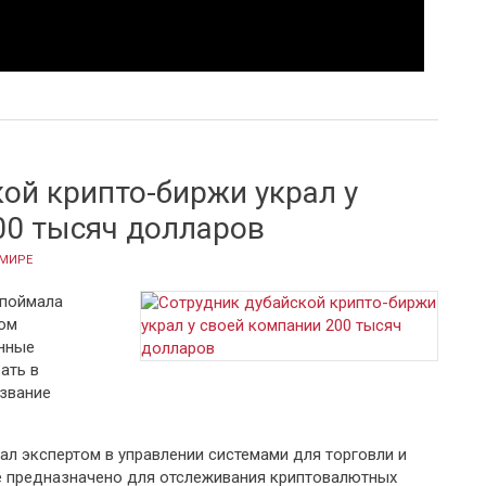
 это ускоренная в 15 раз копия пузыря доткомов
ой крипто-биржи украл у
00 тысяч долларов
 МИРЕ
 поймала
ом
енные
ать в
азвание
ал экспертом в управлении системами для торговли и
ое предназначено для отслеживания криптовалютных