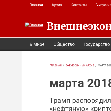
Перейти к основному содержанию
Главная
Архив
Контакты
Выпуски
Внешнеэкон
В Мире
Общество
Государство
ГЛАВНАЯ
/
ЕЖЕМЕСЯЧНЫЙ АРХИВ
/
МАРТА 20
марта 201
Трамп распорядил
«нефтяную» крипт