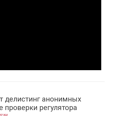
у в Великобритании построит поставщик оборудования для НАТО
ит делистинг анонимных
е проверки регулятора
ИРЖИ