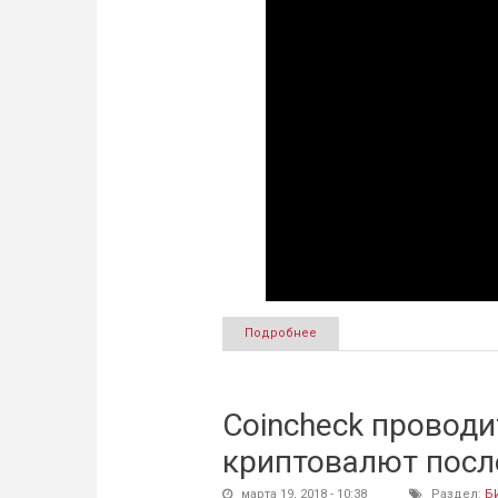
Подробнее
о Крупнейшую биткоин-ферм
Coincheck провод
криптовалют посл
марта 19, 2018 - 10:38
Раздел:
Б