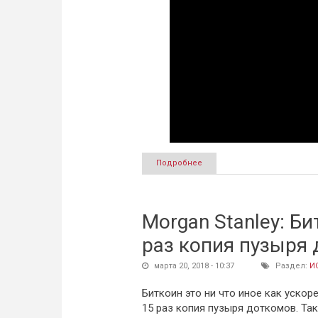
Подробнее
о Трамп распорядился нало
Morgan Stanley: Би
раз копия пузыря
марта 20, 2018 - 10:37
Раздел:
И
Биткоин это ни что иное как ускор
15 раз копия пузыря доткомов. Так