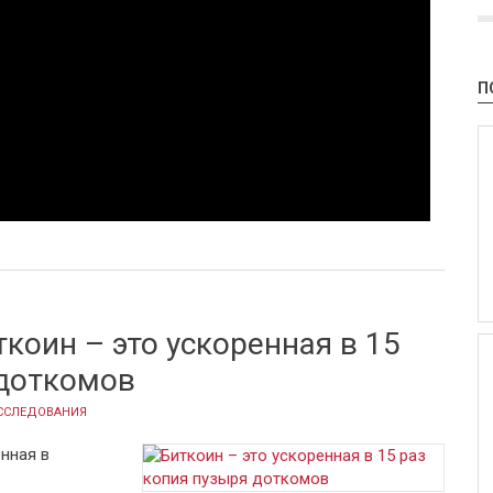
П
жить санкции на «нефтяную» криптовалюту Венесуэлы
ткоин – это ускоренная в 15
 доткомов
ССЛЕДОВАНИЯ
енная в