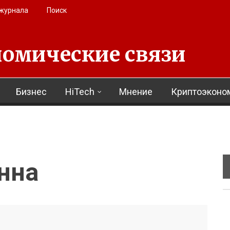
 журнала
Поиск
омические связи
Бизнес
HiTech
Мнение
Криптоэконо
нна