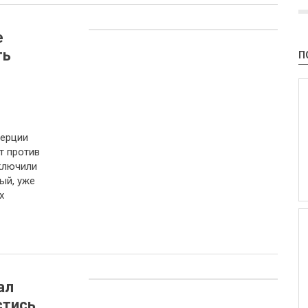
е
ть
П
мерции
т против
включили
ый, уже
х
ал
стись