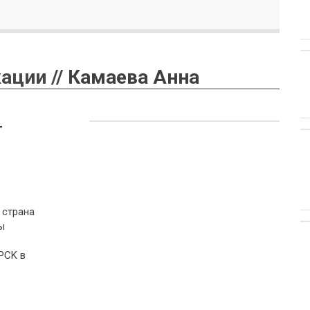
ации //
Камаева Анна
т
 страна
ы
PCK в