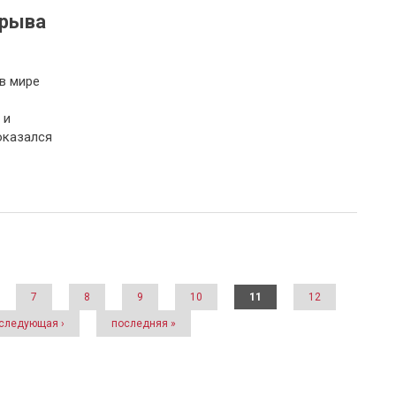
срыва
в мире
 и
оказался
7
8
9
10
11
12
следующая ›
последняя »