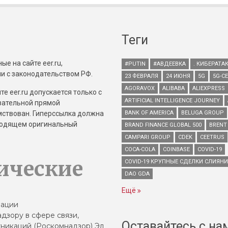
Теги
е на сайте eer.ru,
#PUTIN
#АВДЕЕВКА
. КИБЕРАТА
и с законодательством РФ.
23 ФЕВРАЛЯ
24 ИЮНЯ
5G
5G-С
AGORAVOX
ALIBABA
ALIEXPRESS
е eer.ru допускается только с
ARTIFICIAL INTELLIGENCE JOURNEY
зательной прямой
имствован. Гиперссылка должна
BANK OF AMERICA
BELUGA GROUP
зводящем оригинальный
BRAND FINANCE GLOBAL 500
BRENT
CAMPARI GROUP
CDEK
CEETRUS
COCA-COLA
COINBASE
COVID-19
ические
COVID-19 КРУПНЫЕ СДЕЛКИ СЛИЯН
DAO GDA
Ещё
зации
дзору в сфере связи,
Оставайтесь с на
никаций (Роскомнадзор) Эл