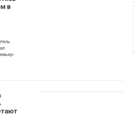
м в
итель
ал
ремьер-
а
%
етают