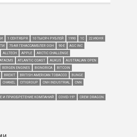
КИ
1 СЕНТЯБРЯ
10 ТЫСЯЧ РУБЛЕЙ
1990
1С
22 ИЮНЯ
ЕТИ
75-АЯ ГЕНАССАМБЛЕЯ ООН
90-Е
AGC INC
ALLTECH
APPLE
ARCTIC CHALLENGE
ATACMS
ATLANTIC COAST
AUKUS
AUSTRALIAN OPEN
BERGEN ENGINES
BIONORICA
BITCOIN
BREXIT
BRITISH AMERICAN TOBACCO
BUNGE
CHANEL
CITIGROUP
CNH INDUSTRIAL
CNN
ИЕ И ПРИОБРЕТЕНИЕ КОМПАНИЙ
COVID-19?
CREW DRAGON
ми