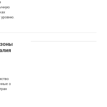
и
бычную
ках
 уровню.
озоны
алия
мство
нные о
тран