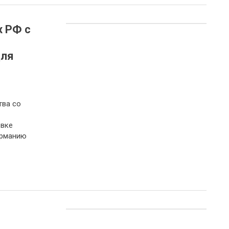
х РФ с
для
тва со
вке
ерманию