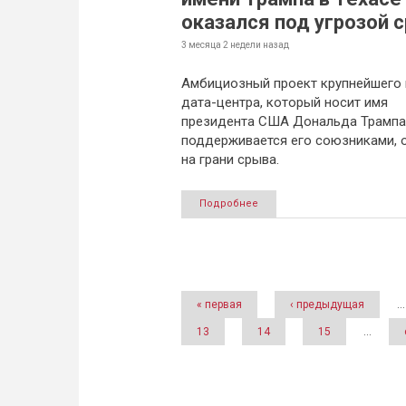
оказался под угрозой 
3 месяца 2 недели
назад
Амбициозный проект крупнейшего 
дата-центра, который носит имя
президента США Дональда Трампа
поддерживается его союзниками, 
на грани срыва.
Подробнее
Страницы
« первая
‹ предыдущая
…
13
14
15
…