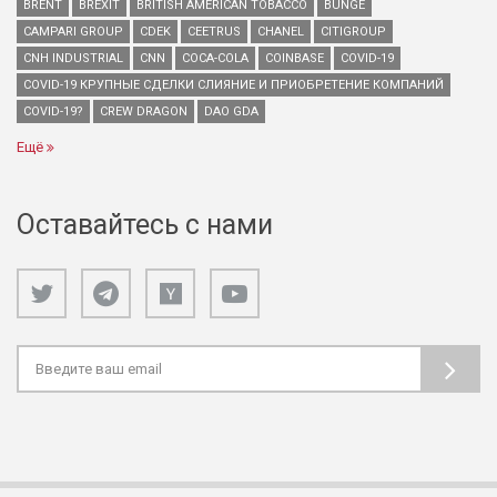
BRENT
BREXIT
BRITISH AMERICAN TOBACCO
BUNGE
CAMPARI GROUP
CDEK
CEETRUS
CHANEL
CITIGROUP
CNH INDUSTRIAL
CNN
COCA-COLA
COINBASE
COVID-19
COVID-19 КРУПНЫЕ СДЕЛКИ СЛИЯНИЕ И ПРИОБРЕТЕНИЕ КОМПАНИЙ
COVID-19?
CREW DRAGON
DAO GDA
Ещё
Оставайтесь с нами