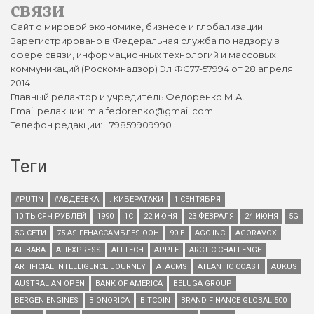
связи
Сайт о мировой экономике, бизнесе и глобализации
Зарегистрировано в Федеральная служба по надзору в
сфере связи, информационных технологий и массовых
коммуникаций (Роскомнадзор) Эл ФС77-57994 от 28 апреля
2014
Главный редактор и учредитель Федоренко М.А.
Email редакции: m.a.fedorenko@gmail.com.
Телефон редакции: +79859909990
Теги
#PUTIN
#АВДЕЕВКА
. КИБЕРАТАКИ
1 СЕНТЯБРЯ
10 ТЫСЯЧ РУБЛЕЙ
1990
1С
22 ИЮНЯ
23 ФЕВРАЛЯ
24 ИЮНЯ
5G
5G-СЕТИ
75-АЯ ГЕНАССАМБЛЕЯ ООН
90-Е
AGC INC
AGORAVOX
ALIBABA
ALIEXPRESS
ALLTECH
APPLE
ARCTIC CHALLENGE
ARTIFICIAL INTELLIGENCE JOURNEY
ATACMS
ATLANTIC COAST
AUKUS
AUSTRALIAN OPEN
BANK OF AMERICA
BELUGA GROUP
BERGEN ENGINES
BIONORICA
BITCOIN
BRAND FINANCE GLOBAL 500