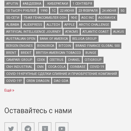
#PUTIN
#АВДЕЕВКА
. КИБЕРАТАКИ
1 СЕНТЯБРЯ
10 ТЫСЯЧ РУБЛЕЙ
1990
1С
22 ИЮНЯ
23 ФЕВРАЛЯ
24 ИЮНЯ
5G
5G-СЕТИ
75-АЯ ГЕНАССАМБЛЕЯ ООН
90-Е
AGC INC
AGORAVOX
ALIBABA
ALIEXPRESS
ALLTECH
APPLE
ARCTIC CHALLENGE
ARTIFICIAL INTELLIGENCE JOURNEY
ATACMS
ATLANTIC COAST
AUKUS
AUSTRALIAN OPEN
BANK OF AMERICA
BELUGA GROUP
BERGEN ENGINES
BIONORICA
BITCOIN
BRAND FINANCE GLOBAL 500
BRENT
BREXIT
BRITISH AMERICAN TOBACCO
BUNGE
CAMPARI GROUP
CDEK
CEETRUS
CHANEL
CITIGROUP
CNH INDUSTRIAL
CNN
COCA-COLA
COINBASE
COVID-19
COVID-19 КРУПНЫЕ СДЕЛКИ СЛИЯНИЕ И ПРИОБРЕТЕНИЕ КОМПАНИЙ
COVID-19?
CREW DRAGON
DAO GDA
Ещё
Оставайтесь с нами