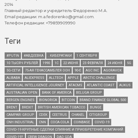
2014
Главный редактор и учредитель Федоренко М.А.
Email редакции: m.a.fedorenko@gmail.com.
Телефон редакции: +79859909990
Теги
#PUTIN
#АВДЕЕВКА
. КИБЕРАТАКИ
1 СЕНТЯБРЯ
10 ТЫСЯЧ РУБЛЕЙ
1990
1С
22 ИЮНЯ
23 ФЕВРАЛЯ
24 ИЮНЯ
5G
5G-СЕТИ
75-АЯ ГЕНАССАМБЛЕЯ ООН
90-Е
AGC INC
AGORAVOX
ALIBABA
ALIEXPRESS
ALLTECH
APPLE
ARCTIC CHALLENGE
ARTIFICIAL INTELLIGENCE JOURNEY
ATACMS
ATLANTIC COAST
AUKUS
AUSTRALIAN OPEN
BANK OF AMERICA
BELUGA GROUP
BERGEN ENGINES
BIONORICA
BITCOIN
BRAND FINANCE GLOBAL 500
BRENT
BREXIT
BRITISH AMERICAN TOBACCO
BUNGE
CAMPARI GROUP
CDEK
CEETRUS
CHANEL
CITIGROUP
CNH INDUSTRIAL
CNN
COCA-COLA
COINBASE
COVID-19
COVID-19 КРУПНЫЕ СДЕЛКИ СЛИЯНИЕ И ПРИОБРЕТЕНИЕ КОМПАНИЙ
COVID-19?
CREW DRAGON
DAO GDA