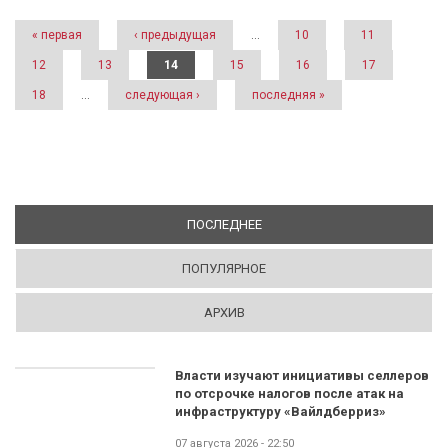
Страницы
« первая
‹ предыдущая
…
10
11
12
13
14
15
16
17
18
…
следующая ›
последняя »
ПОСЛЕДНЕЕ
(АКТИВНАЯ ВКЛАДКА)
ПОПУЛЯРНОЕ
АРХИВ
Власти изучают инициативы селлеров
по отсрочке налогов после атак на
инфраструктуру «Вайлдберриз»
07 августа 2026 - 22:50