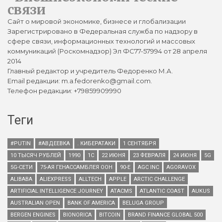
связи
Сайт о мировой экономике, бизнесе и глобализации
Зарегистрировано в Федеральная служба по надзору в
сфере связи, информационных технологий и массовых
коммуникаций (Роскомнадзор) Эл ФС77-57994 от 28 апреля
2014
Главный редактор и учредитель Федоренко М.А.
Email редакции: m.a.fedorenko@gmail.com.
Телефон редакции: +79859909990
Теги
#PUTIN
#АВДЕЕВКА
. КИБЕРАТАКИ
1 СЕНТЯБРЯ
10 ТЫСЯЧ РУБЛЕЙ
1990
1С
22 ИЮНЯ
23 ФЕВРАЛЯ
24 ИЮНЯ
5G
5G-СЕТИ
75-АЯ ГЕНАССАМБЛЕЯ ООН
90-Е
AGC INC
AGORAVOX
ALIBABA
ALIEXPRESS
ALLTECH
APPLE
ARCTIC CHALLENGE
ARTIFICIAL INTELLIGENCE JOURNEY
ATACMS
ATLANTIC COAST
AUKUS
AUSTRALIAN OPEN
BANK OF AMERICA
BELUGA GROUP
BERGEN ENGINES
BIONORICA
BITCOIN
BRAND FINANCE GLOBAL 500