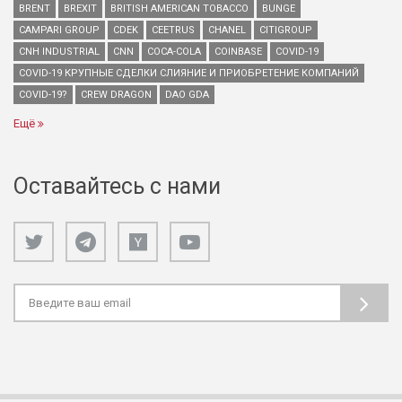
BRENT
BREXIT
BRITISH AMERICAN TOBACCO
BUNGE
CAMPARI GROUP
CDEK
CEETRUS
CHANEL
CITIGROUP
CNH INDUSTRIAL
CNN
COCA-COLA
COINBASE
COVID-19
COVID-19 КРУПНЫЕ СДЕЛКИ СЛИЯНИЕ И ПРИОБРЕТЕНИЕ КОМПАНИЙ
COVID-19?
CREW DRAGON
DAO GDA
Ещё
Оставайтесь с нами