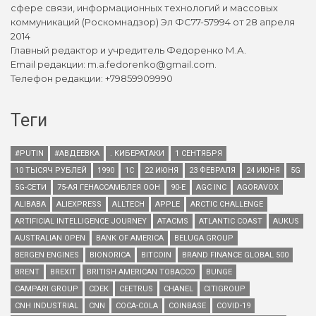
сфере связи, информационных технологий и массовых
коммуникаций (Роскомнадзор) Эл ФС77-57994 от 28 апреля
2014
Главный редактор и учредитель Федоренко М.А.
Email редакции: m.a.fedorenko@gmail.com.
Телефон редакции: +79859909990
Теги
#PUTIN
#АВДЕЕВКА
. КИБЕРАТАКИ
1 СЕНТЯБРЯ
10 ТЫСЯЧ РУБЛЕЙ
1990
1С
22 ИЮНЯ
23 ФЕВРАЛЯ
24 ИЮНЯ
5G
5G-СЕТИ
75-АЯ ГЕНАССАМБЛЕЯ ООН
90-Е
AGC INC
AGORAVOX
ALIBABA
ALIEXPRESS
ALLTECH
APPLE
ARCTIC CHALLENGE
ARTIFICIAL INTELLIGENCE JOURNEY
ATACMS
ATLANTIC COAST
AUKUS
AUSTRALIAN OPEN
BANK OF AMERICA
BELUGA GROUP
BERGEN ENGINES
BIONORICA
BITCOIN
BRAND FINANCE GLOBAL 500
BRENT
BREXIT
BRITISH AMERICAN TOBACCO
BUNGE
CAMPARI GROUP
CDEK
CEETRUS
CHANEL
CITIGROUP
CNH INDUSTRIAL
CNN
COCA-COLA
COINBASE
COVID-19