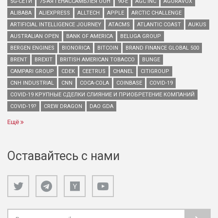
5G-СЕТИ
75-АЯ ГЕНАССАМБЛЕЯ ООН
90-Е
AGC INC
AGORAVOX
ALIBABA
ALIEXPRESS
ALLTECH
APPLE
ARCTIC CHALLENGE
ARTIFICIAL INTELLIGENCE JOURNEY
ATACMS
ATLANTIC COAST
AUKUS
AUSTRALIAN OPEN
BANK OF AMERICA
BELUGA GROUP
BERGEN ENGINES
BIONORICA
BITCOIN
BRAND FINANCE GLOBAL 500
BRENT
BREXIT
BRITISH AMERICAN TOBACCO
BUNGE
CAMPARI GROUP
CDEK
CEETRUS
CHANEL
CITIGROUP
CNH INDUSTRIAL
CNN
COCA-COLA
COINBASE
COVID-19
COVID-19 КРУПНЫЕ СДЕЛКИ СЛИЯНИЕ И ПРИОБРЕТЕНИЕ КОМПАНИЙ
COVID-19?
CREW DRAGON
DAO GDA
Ещё
Оставайтесь с нами