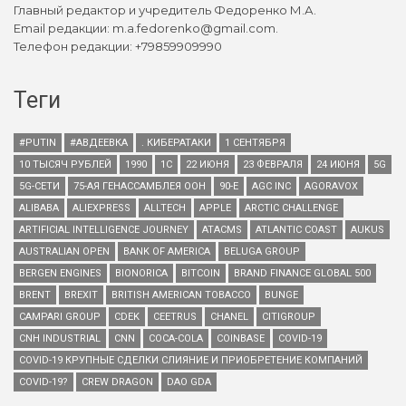
Главный редактор и учредитель Федоренко М.А.
Email редакции: m.a.fedorenko@gmail.com.
Телефон редакции: +79859909990
Теги
#PUTIN
#АВДЕЕВКА
. КИБЕРАТАКИ
1 СЕНТЯБРЯ
10 ТЫСЯЧ РУБЛЕЙ
1990
1С
22 ИЮНЯ
23 ФЕВРАЛЯ
24 ИЮНЯ
5G
5G-СЕТИ
75-АЯ ГЕНАССАМБЛЕЯ ООН
90-Е
AGC INC
AGORAVOX
ALIBABA
ALIEXPRESS
ALLTECH
APPLE
ARCTIC CHALLENGE
ARTIFICIAL INTELLIGENCE JOURNEY
ATACMS
ATLANTIC COAST
AUKUS
AUSTRALIAN OPEN
BANK OF AMERICA
BELUGA GROUP
BERGEN ENGINES
BIONORICA
BITCOIN
BRAND FINANCE GLOBAL 500
BRENT
BREXIT
BRITISH AMERICAN TOBACCO
BUNGE
CAMPARI GROUP
CDEK
CEETRUS
CHANEL
CITIGROUP
CNH INDUSTRIAL
CNN
COCA-COLA
COINBASE
COVID-19
COVID-19 КРУПНЫЕ СДЕЛКИ СЛИЯНИЕ И ПРИОБРЕТЕНИЕ КОМПАНИЙ
COVID-19?
CREW DRAGON
DAO GDA