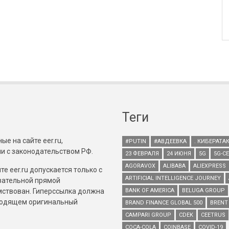
Теги
е на сайте eer.ru,
#PUTIN
#АВДЕЕВКА
. КИБЕРАТА
и с законодательством РФ.
23 ФЕВРАЛЯ
24 ИЮНЯ
5G
5G-С
AGORAVOX
ALIBABA
ALIEXPRESS
е eer.ru допускается только с
ARTIFICIAL INTELLIGENCE JOURNEY
зательной прямой
имствован. Гиперссылка должна
BANK OF AMERICA
BELUGA GROUP
зводящем оригинальный
BRAND FINANCE GLOBAL 500
BRENT
CAMPARI GROUP
CDEK
CEETRUS
COCA-COLA
COINBASE
COVID-19