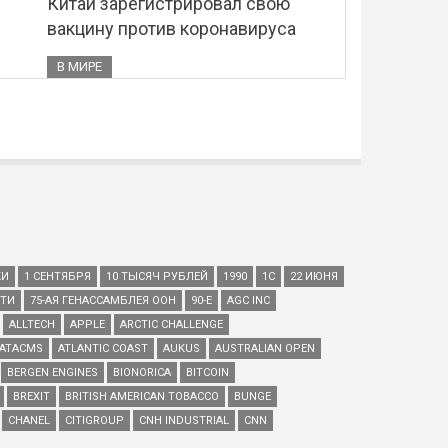
Китай зарегистрировал свою
вакцину против коронавируса
В МИРЕ
КИ
1 СЕНТЯБРЯ
10 ТЫСЯЧ РУБЛЕЙ
1990
1С
22 ИЮНЯ
ЕТИ
75-АЯ ГЕНАССАМБЛЕЯ ООН
90-Е
AGC INC
ALLTECH
APPLE
ARCTIC CHALLENGE
ATACMS
ATLANTIC COAST
AUKUS
AUSTRALIAN OPEN
BERGEN ENGINES
BIONORICA
BITCOIN
BREXIT
BRITISH AMERICAN TOBACCO
BUNGE
CHANEL
CITIGROUP
CNH INDUSTRIAL
CNN