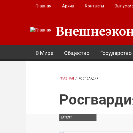
Перейти к основному содержанию
Главная
Архив
Контакты
Выпуски
Внешнеэкон
В Мире
Общество
Государство
ГЛАВНАЯ
/
РОСГВАРДИЯ
Росгварди
LATEST