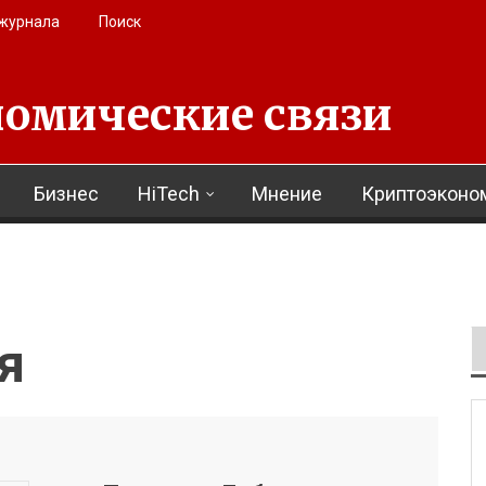
 журнала
Поиск
омические связи
Бизнес
HiTech
Мнение
Криптоэконо
я