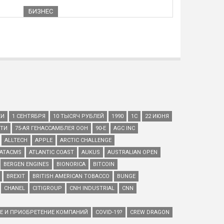
БИЗНЕС
КИ
1 СЕНТЯБРЯ
10 ТЫСЯЧ РУБЛЕЙ
1990
1С
22 ИЮНЯ
ЕТИ
75-АЯ ГЕНАССАМБЛЕЯ ООН
90-Е
AGC INC
ALLTECH
APPLE
ARCTIC CHALLENGE
ATACMS
ATLANTIC COAST
AUKUS
AUSTRALIAN OPEN
BERGEN ENGINES
BIONORICA
BITCOIN
BREXIT
BRITISH AMERICAN TOBACCO
BUNGE
CHANEL
CITIGROUP
CNH INDUSTRIAL
CNN
ИЕ И ПРИОБРЕТЕНИЕ КОМПАНИЙ
COVID-19?
CREW DRAGON