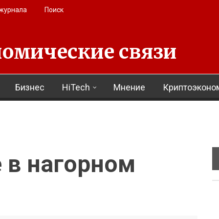
 журнала
Поиск
омические связи
Бизнес
HiTech
Мнение
Криптоэконо
 в нагорном