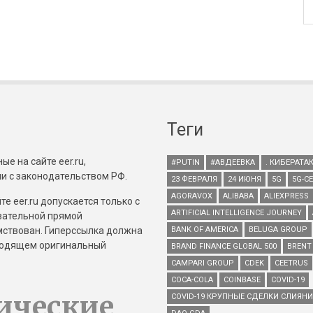
Теги
е на сайте eer.ru,
#PUTIN
#АВДЕЕВКА
. КИБЕРАТА
и с законодательством РФ.
23 ФЕВРАЛЯ
24 ИЮНЯ
5G
5G-С
AGORAVOX
ALIBABA
ALIEXPRESS
е eer.ru допускается только с
ARTIFICIAL INTELLIGENCE JOURNEY
зательной прямой
имствован. Гиперссылка должна
BANK OF AMERICA
BELUGA GROUP
зводящем оригинальный
BRAND FINANCE GLOBAL 500
BRENT
CAMPARI GROUP
CDEK
CEETRUS
COCA-COLA
COINBASE
COVID-19
ические
COVID-19 КРУПНЫЕ СДЕЛКИ СЛИЯН