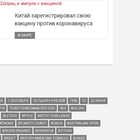
Китай зарегистрировал свою
вакцину против коронавируса
В МИРЕ
КИ
1 СЕНТЯБРЯ
10 ТЫСЯЧ РУБЛЕЙ
1990
1С
22 ИЮНЯ
ЕТИ
75-АЯ ГЕНАССАМБЛЕЯ ООН
90-Е
AGC INC
ALLTECH
APPLE
ARCTIC CHALLENGE
ATACMS
ATLANTIC COAST
AUKUS
AUSTRALIAN OPEN
BERGEN ENGINES
BIONORICA
BITCOIN
BREXIT
BRITISH AMERICAN TOBACCO
BUNGE