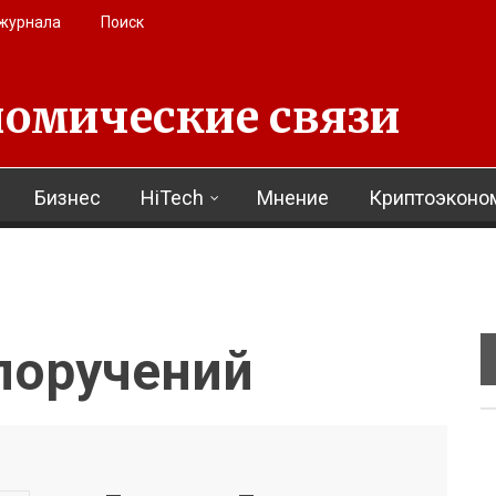
 журнала
Поиск
омические связи
Бизнес
HiTech
Мнение
Криптоэконо
поручений