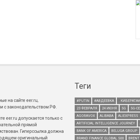
Теги
е на сайте eer.ru,
#PUTIN
#АВДЕЕВКА
. КИБЕРАТА
и с законодательством РФ.
23 ФЕВРАЛЯ
24 ИЮНЯ
5G
5G-С
AGORAVOX
ALIBABA
ALIEXPRESS
е eer.ru допускается только с
ARTIFICIAL INTELLIGENCE JOURNEY
зательной прямой
имствован. Гиперссылка должна
BANK OF AMERICA
BELUGA GROUP
зводящем оригинальный
BRAND FINANCE GLOBAL 500
BRENT