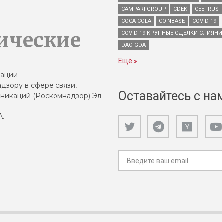
CAMPARI GROUP
CDEK
CEETRUS
COCA-COLA
COINBASE
COVID-19
ические
COVID-19 КРУПНЫЕ СДЕЛКИ СЛИЯН
DAO GDA
Ещё
зации
дзору в сфере связи,
Оставайтесь с на
никаций (Роскомнадзор) Эл
А.