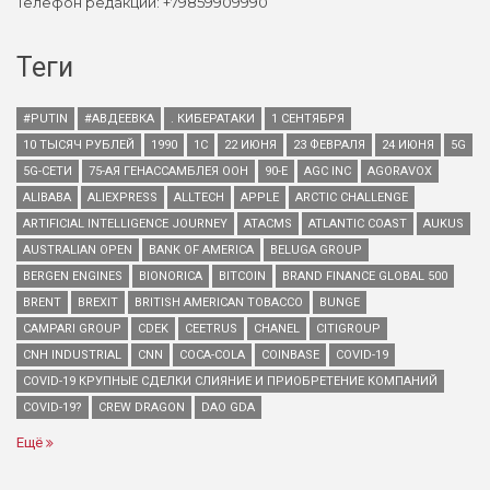
Телефон редакции: +79859909990
Теги
#PUTIN
#АВДЕЕВКА
. КИБЕРАТАКИ
1 СЕНТЯБРЯ
10 ТЫСЯЧ РУБЛЕЙ
1990
1С
22 ИЮНЯ
23 ФЕВРАЛЯ
24 ИЮНЯ
5G
5G-СЕТИ
75-АЯ ГЕНАССАМБЛЕЯ ООН
90-Е
AGC INC
AGORAVOX
ALIBABA
ALIEXPRESS
ALLTECH
APPLE
ARCTIC CHALLENGE
ARTIFICIAL INTELLIGENCE JOURNEY
ATACMS
ATLANTIC COAST
AUKUS
AUSTRALIAN OPEN
BANK OF AMERICA
BELUGA GROUP
BERGEN ENGINES
BIONORICA
BITCOIN
BRAND FINANCE GLOBAL 500
BRENT
BREXIT
BRITISH AMERICAN TOBACCO
BUNGE
CAMPARI GROUP
CDEK
CEETRUS
CHANEL
CITIGROUP
CNH INDUSTRIAL
CNN
COCA-COLA
COINBASE
COVID-19
COVID-19 КРУПНЫЕ СДЕЛКИ СЛИЯНИЕ И ПРИОБРЕТЕНИЕ КОМПАНИЙ
COVID-19?
CREW DRAGON
DAO GDA
Ещё