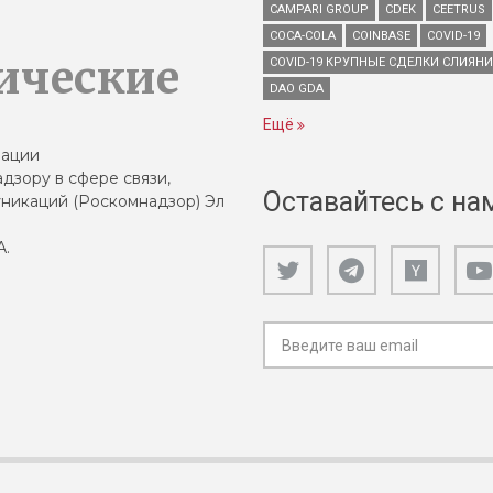
CAMPARI GROUP
CDEK
CEETRUS
COCA-COLA
COINBASE
COVID-19
ические
COVID-19 КРУПНЫЕ СДЕЛКИ СЛИЯН
DAO GDA
Ещё
зации
дзору в сфере связи,
Оставайтесь с на
никаций (Роскомнадзор) Эл
А.