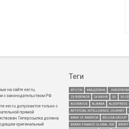
Теги
е на сайте eer.ru,
#PUTIN
#АВДЕЕВКА
. КИБЕРАТА
и с законодательством РФ.
23 ФЕВРАЛЯ
24 ИЮНЯ
5G
5G-С
AGORAVOX
ALIBABA
ALIEXPRESS
е eer.ru допускается только с
ARTIFICIAL INTELLIGENCE JOURNEY
зательной прямой
имствован. Гиперссылка должна
BANK OF AMERICA
BELUGA GROUP
зводящем оригинальный
BRAND FINANCE GLOBAL 500
BRENT