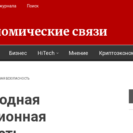
 журнала
Поиск
омические связи
Бизнес
HiTech
Мнение
Криптоэконо
АЯ БЕЗОПАСНОСТЬ
одная
ионная