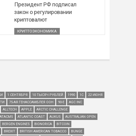
Президент РФ подписал
закон о регулировании
криптовалют
КРИПТОЭКОНОМИКА
КИ
1 СЕНТЯБРЯ
10 ТЫСЯЧ РУБЛЕЙ
1990
1С
22 ИЮНЯ
ЕТИ
75-АЯ ГЕНАССАМБЛЕЯ ООН
90-Е
AGC INC
ALLTECH
APPLE
ARCTIC CHALLENGE
ATACMS
ATLANTIC COAST
AUKUS
AUSTRALIAN OPEN
BERGEN ENGINES
BIONORICA
BITCOIN
BREXIT
BRITISH AMERICAN TOBACCO
BUNGE