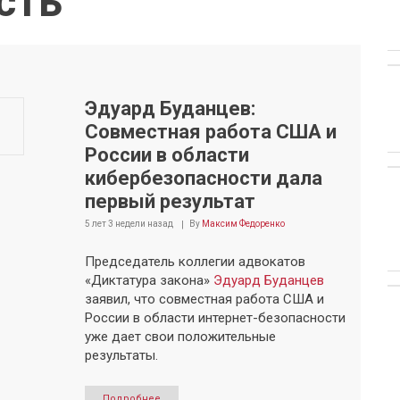
сть
Эдуард Буданцев:
Совместная работа США и
России в области
кибербезопасности дала
первый результат
5 лет 3 недели
назад
By
Максим Федоренко
Председатель коллегии адвокатов
«Диктатура закона»
Эдуард Буданцев
заявил, что совместная работа США и
России в области интернет-безопасности
уже дает свои положительные
результаты.
Подробнее