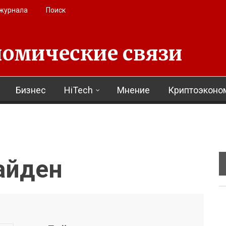
 журнала
Поиск
омические связи
Бизнес
HiTech
Мнение
Криптоэконо
айден