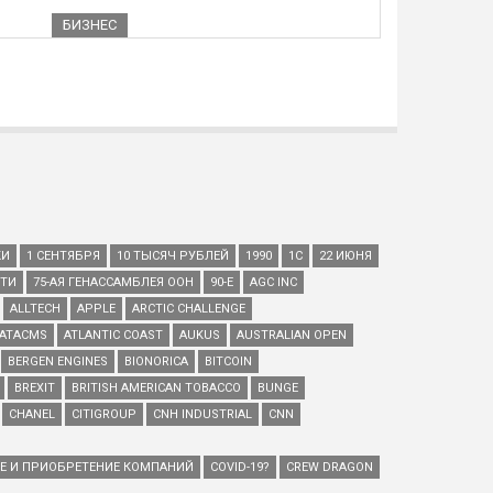
БИЗНЕС
КИ
1 СЕНТЯБРЯ
10 ТЫСЯЧ РУБЛЕЙ
1990
1С
22 ИЮНЯ
ЕТИ
75-АЯ ГЕНАССАМБЛЕЯ ООН
90-Е
AGC INC
ALLTECH
APPLE
ARCTIC CHALLENGE
ATACMS
ATLANTIC COAST
AUKUS
AUSTRALIAN OPEN
BERGEN ENGINES
BIONORICA
BITCOIN
BREXIT
BRITISH AMERICAN TOBACCO
BUNGE
CHANEL
CITIGROUP
CNH INDUSTRIAL
CNN
ИЕ И ПРИОБРЕТЕНИЕ КОМПАНИЙ
COVID-19?
CREW DRAGON