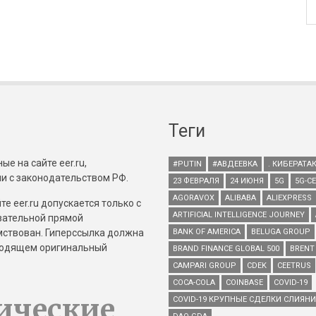
Теги
е на сайте eer.ru,
#PUTIN
#АВДЕЕВКА
. КИБЕРАТА
и с законодательством РФ.
23 ФЕВРАЛЯ
24 ИЮНЯ
5G
5G-С
AGORAVOX
ALIBABA
ALIEXPRESS
е eer.ru допускается только с
ARTIFICIAL INTELLIGENCE JOURNEY
зательной прямой
имствован. Гиперссылка должна
BANK OF AMERICA
BELUGA GROUP
зводящем оригинальный
BRAND FINANCE GLOBAL 500
BRENT
CAMPARI GROUP
CDEK
CEETRUS
COCA-COLA
COINBASE
COVID-19
ические
COVID-19 КРУПНЫЕ СДЕЛКИ СЛИЯН