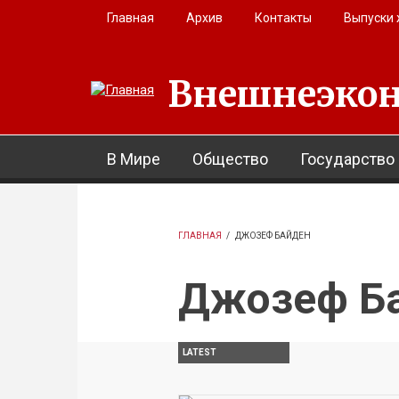
Перейти к основному содержанию
Главная
Архив
Контакты
Выпуски
Внешнеэкон
В Мире
Общество
Государство
ГЛАВНАЯ
/
ДЖОЗЕФ БАЙДЕН
Джозеф Б
LATEST