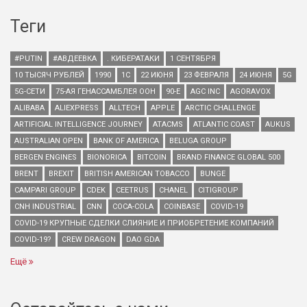
Теги
#PUTIN
#АВДЕЕВКА
. КИБЕРАТАКИ
1 СЕНТЯБРЯ
10 ТЫСЯЧ РУБЛЕЙ
1990
1С
22 ИЮНЯ
23 ФЕВРАЛЯ
24 ИЮНЯ
5G
5G-СЕТИ
75-АЯ ГЕНАССАМБЛЕЯ ООН
90-Е
AGC INC
AGORAVOX
ALIBABA
ALIEXPRESS
ALLTECH
APPLE
ARCTIC CHALLENGE
ARTIFICIAL INTELLIGENCE JOURNEY
ATACMS
ATLANTIC COAST
AUKUS
AUSTRALIAN OPEN
BANK OF AMERICA
BELUGA GROUP
BERGEN ENGINES
BIONORICA
BITCOIN
BRAND FINANCE GLOBAL 500
BRENT
BREXIT
BRITISH AMERICAN TOBACCO
BUNGE
CAMPARI GROUP
CDEK
CEETRUS
CHANEL
CITIGROUP
CNH INDUSTRIAL
CNN
COCA-COLA
COINBASE
COVID-19
COVID-19 КРУПНЫЕ СДЕЛКИ СЛИЯНИЕ И ПРИОБРЕТЕНИЕ КОМПАНИЙ
COVID-19?
CREW DRAGON
DAO GDA
Ещё