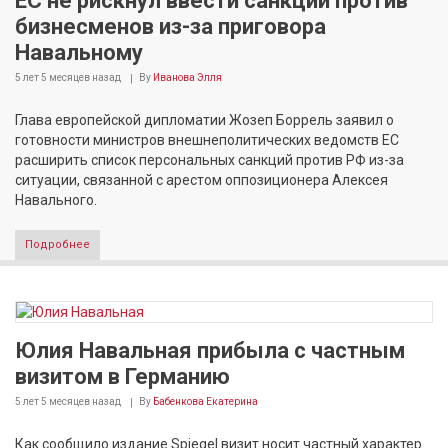
ЕС не рискнул ввести санкции против
бизнесменов из-за приговора
Навальному
5 лет 5 месяцев
назад
By
Иванова Элля
Глава европейской дипломатии Жозеп Боррель заявил о
готовности министров внешнеполитических ведомств ЕС
расширить список персональных санкций против РФ из-за
ситуации, связанной с арестом оппозиционера Алексея
Навального.
Подробнее
Юлия Навальная прибыла с частным
визитом в Германию
5 лет 5 месяцев
назад
By
Бабенкова Екатерина
Как сообщило издание Spiegel визит носит частный характер.