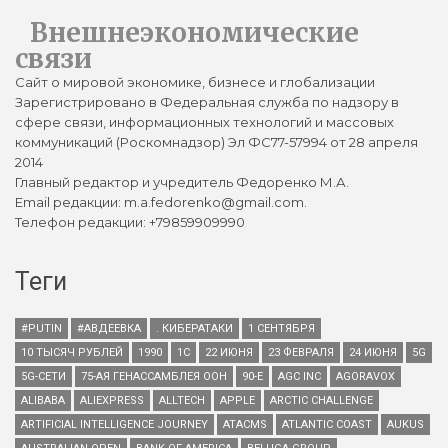
Внешнеэкономические
связи
Сайт о мировой экономике, бизнесе и глобализации
Зарегистрировано в Федеральная служба по надзору в
сфере связи, информационных технологий и массовых
коммуникаций (Роскомнадзор) Эл ФС77-57994 от 28 апреля
2014
Главный редактор и учредитель Федоренко М.А.
Email редакции: m.a.fedorenko@gmail.com.
Телефон редакции: +79859909990
Теги
#PUTIN
#АВДЕЕВКА
. КИБЕРАТАКИ
1 СЕНТЯБРЯ
10 ТЫСЯЧ РУБЛЕЙ
1990
1С
22 ИЮНЯ
23 ФЕВРАЛЯ
24 ИЮНЯ
5G
5G-СЕТИ
75-АЯ ГЕНАССАМБЛЕЯ ООН
90-Е
AGC INC
AGORAVOX
ALIBABA
ALIEXPRESS
ALLTECH
APPLE
ARCTIC CHALLENGE
ARTIFICIAL INTELLIGENCE JOURNEY
ATACMS
ATLANTIC COAST
AUKUS