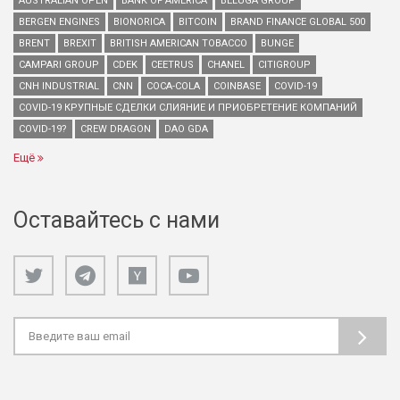
AUSTRALIAN OPEN
BANK OF AMERICA
BELUGA GROUP
BERGEN ENGINES
BIONORICA
BITCOIN
BRAND FINANCE GLOBAL 500
BRENT
BREXIT
BRITISH AMERICAN TOBACCO
BUNGE
CAMPARI GROUP
CDEK
CEETRUS
CHANEL
CITIGROUP
CNH INDUSTRIAL
CNN
COCA-COLA
COINBASE
COVID-19
COVID-19 КРУПНЫЕ СДЕЛКИ СЛИЯНИЕ И ПРИОБРЕТЕНИЕ КОМПАНИЙ
COVID-19?
CREW DRAGON
DAO GDA
Ещё
Оставайтесь с нами