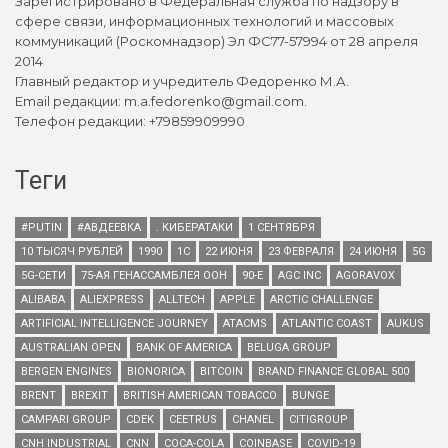
Зарегистрировано в Федеральная служба по надзору в
сфере связи, информационных технологий и массовых
коммуникаций (Роскомнадзор) Эл ФС77-57994 от 28 апреля
2014
Главный редактор и учредитель Федоренко М.А.
Email редакции: m.a.fedorenko@gmail.com.
Телефон редакции: +79859909990
Теги
#PUTIN
#АВДЕЕВКА
. КИБЕРАТАКИ
1 СЕНТЯБРЯ
10 ТЫСЯЧ РУБЛЕЙ
1990
1С
22 ИЮНЯ
23 ФЕВРАЛЯ
24 ИЮНЯ
5G
5G-СЕТИ
75-АЯ ГЕНАССАМБЛЕЯ ООН
90-Е
AGC INC
AGORAVOX
ALIBABA
ALIEXPRESS
ALLTECH
APPLE
ARCTIC CHALLENGE
ARTIFICIAL INTELLIGENCE JOURNEY
ATACMS
ATLANTIC COAST
AUKUS
AUSTRALIAN OPEN
BANK OF AMERICA
BELUGA GROUP
BERGEN ENGINES
BIONORICA
BITCOIN
BRAND FINANCE GLOBAL 500
BRENT
BREXIT
BRITISH AMERICAN TOBACCO
BUNGE
CAMPARI GROUP
CDEK
CEETRUS
CHANEL
CITIGROUP
CNH INDUSTRIAL
CNN
COCA-COLA
COINBASE
COVID-19