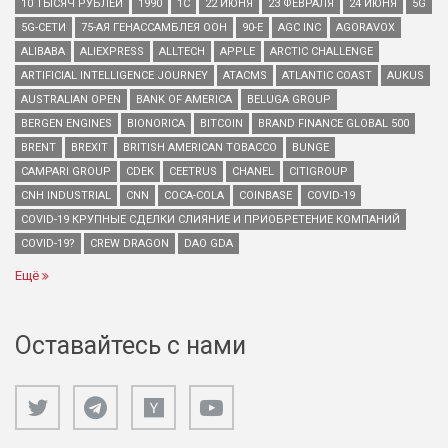
10 ТЫСЯЧ РУБЛЕЙ
1990
1С
22 ИЮНЯ
23 ФЕВРАЛЯ
24 ИЮНЯ
5G
5G-СЕТИ
75-АЯ ГЕНАССАМБЛЕЯ ООН
90-Е
AGC INC
AGORAVOX
ALIBABA
ALIEXPRESS
ALLTECH
APPLE
ARCTIC CHALLENGE
ARTIFICIAL INTELLIGENCE JOURNEY
ATACMS
ATLANTIC COAST
AUKUS
AUSTRALIAN OPEN
BANK OF AMERICA
BELUGA GROUP
BERGEN ENGINES
BIONORICA
BITCOIN
BRAND FINANCE GLOBAL 500
BRENT
BREXIT
BRITISH AMERICAN TOBACCO
BUNGE
CAMPARI GROUP
CDEK
CEETRUS
CHANEL
CITIGROUP
CNH INDUSTRIAL
CNN
COCA-COLA
COINBASE
COVID-19
COVID-19 КРУПНЫЕ СДЕЛКИ СЛИЯНИЕ И ПРИОБРЕТЕНИЕ КОМПАНИЙ
COVID-19?
CREW DRAGON
DAO GDA
Ещё
Оставайтесь с нами