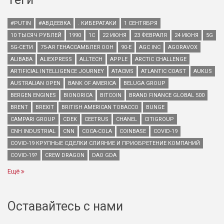
#PUTIN
#АВДЕЕВКА
. КИБЕРАТАКИ
1 СЕНТЯБРЯ
10 ТЫСЯЧ РУБЛЕЙ
1990
1С
22 ИЮНЯ
23 ФЕВРАЛЯ
24 ИЮНЯ
5G
5G-СЕТИ
75-АЯ ГЕНАССАМБЛЕЯ ООН
90-Е
AGC INC
AGORAVOX
ALIBABA
ALIEXPRESS
ALLTECH
APPLE
ARCTIC CHALLENGE
ARTIFICIAL INTELLIGENCE JOURNEY
ATACMS
ATLANTIC COAST
AUKUS
AUSTRALIAN OPEN
BANK OF AMERICA
BELUGA GROUP
BERGEN ENGINES
BIONORICA
BITCOIN
BRAND FINANCE GLOBAL 500
BRENT
BREXIT
BRITISH AMERICAN TOBACCO
BUNGE
CAMPARI GROUP
CDEK
CEETRUS
CHANEL
CITIGROUP
CNH INDUSTRIAL
CNN
COCA-COLA
COINBASE
COVID-19
COVID-19 КРУПНЫЕ СДЕЛКИ СЛИЯНИЕ И ПРИОБРЕТЕНИЕ КОМПАНИЙ
COVID-19?
CREW DRAGON
DAO GDA
Ещё
Оставайтесь с нами