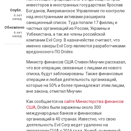
инвесторов в иностранных государствах Ярослав
Опубл.
Богданов,
Американское Управление по контролю
6 лет
над иностранными активами расширила
назад
санкционный список. Туда попали 17 физлиц и
Обновлено
частных организаций из России, Украины и
6 лет
Узбекистана, а так же члены российской
назад
компании Evil Corp. В казначействе считают, что
именно хакеры Evil Corp являются разработчиками
вредоносного ПО Dridex.
Министр финансов США Стивен Мнучин рассказал,
что все операции, связанные с лицами из нового
списка, будут заблокированы. Также финансовые
операции и любая деятельность организаций,
которые на 50% и более принадлежат этим лицам,
вне закона, отметил Мнучин.
Как сообщается на
сайте Министерства финансов
США
, Dridex были заражены около 300
международных банков и финансовых
организаций в 40 странах. Известно, что свою
деятельность Evil Corp ведет удаленно на
территории США с 2016 года. Ущерб, оцененный