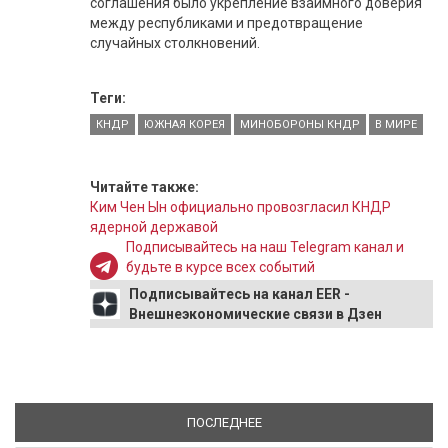
соглашения было укрепление взаимного доверия
между республиками и предотвращение
случайных столкновений.
Теги:
КНДР
ЮЖНАЯ КОРЕЯ
МИНОБОРОНЫ КНДР
В МИРЕ
Читайте также:
Ким Чен Ын официально провозгласил КНДР
ядерной державой
Подписывайтесь на наш Telegram канал и
будьте в курсе всех событий
Подписывайтесь на канал EER -
Внешнеэкономические связи в Дзен
ПОСЛЕДНЕЕ
(АКТИВНАЯ ВКЛАДКА)