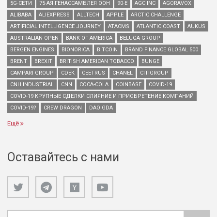
5G-СЕТИ
75-АЯ ГЕНАССАМБЛЕЯ ООН
90-Е
AGC INC
AGORAVOX
ALIBABA
ALIEXPRESS
ALLTECH
APPLE
ARCTIC CHALLENGE
ARTIFICIAL INTELLIGENCE JOURNEY
ATACMS
ATLANTIC COAST
AUKUS
AUSTRALIAN OPEN
BANK OF AMERICA
BELUGA GROUP
BERGEN ENGINES
BIONORICA
BITCOIN
BRAND FINANCE GLOBAL 500
BRENT
BREXIT
BRITISH AMERICAN TOBACCO
BUNGE
CAMPARI GROUP
CDEK
CEETRUS
CHANEL
CITIGROUP
CNH INDUSTRIAL
CNN
COCA-COLA
COINBASE
COVID-19
COVID-19 КРУПНЫЕ СДЕЛКИ СЛИЯНИЕ И ПРИОБРЕТЕНИЕ КОМПАНИЙ
COVID-19?
CREW DRAGON
DAO GDA
Ещё
Оставайтесь с нами