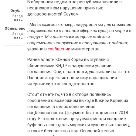
В оборонном ведомстве республики заявили о
неоднократном нарушении принятых
Опубл.
договоренностей Сеулом.
2 года
назад
- Мы откажемся от мер, предпринятых для снижения
Обновлено
напряженности в военной сфере на суше, на море и в
2 года
воздухе. Мы разместим мощные войска и
назад
современное вооружение в приграничных районах, -
указано в
сообщении
министерства.
Ранее власти Южной Кореи выступали с
обвинениями КНДР в нарушении условий
соглашения. Они, в частности, указывали на то, что
Пхеньян закрепляет политику наращивания
ядерных сил в законодательстве.
Стоит отметить, что в октябре появились
сообщения о возможном выходе Южной Кореи из
соглашения в целях обеспечения
нацбезопасности. Документ был подписан в 2018
году. Его положения предусматривали создание
буферных зон вдоль морских и сухопутных границ,
а также бесполетных зон. Основной целью