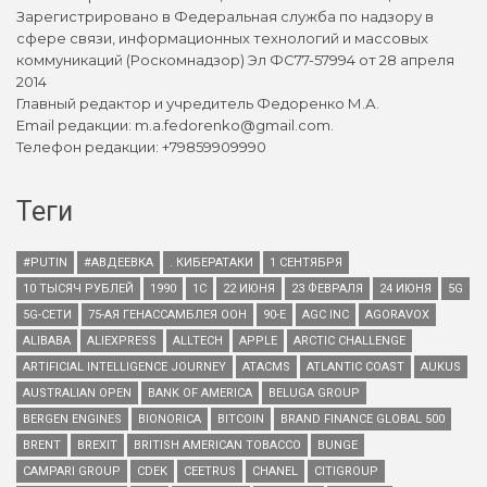
Зарегистрировано в Федеральная служба по надзору в
сфере связи, информационных технологий и массовых
коммуникаций (Роскомнадзор) Эл ФС77-57994 от 28 апреля
2014
Главный редактор и учредитель Федоренко М.А.
Email редакции: m.a.fedorenko@gmail.com.
Телефон редакции: +79859909990
Теги
#PUTIN
#АВДЕЕВКА
. КИБЕРАТАКИ
1 СЕНТЯБРЯ
10 ТЫСЯЧ РУБЛЕЙ
1990
1С
22 ИЮНЯ
23 ФЕВРАЛЯ
24 ИЮНЯ
5G
5G-СЕТИ
75-АЯ ГЕНАССАМБЛЕЯ ООН
90-Е
AGC INC
AGORAVOX
ALIBABA
ALIEXPRESS
ALLTECH
APPLE
ARCTIC CHALLENGE
ARTIFICIAL INTELLIGENCE JOURNEY
ATACMS
ATLANTIC COAST
AUKUS
AUSTRALIAN OPEN
BANK OF AMERICA
BELUGA GROUP
BERGEN ENGINES
BIONORICA
BITCOIN
BRAND FINANCE GLOBAL 500
BRENT
BREXIT
BRITISH AMERICAN TOBACCO
BUNGE
CAMPARI GROUP
CDEK
CEETRUS
CHANEL
CITIGROUP