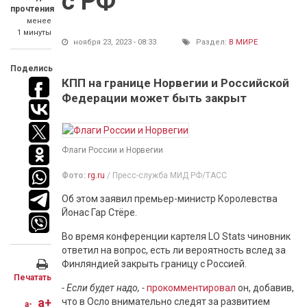
с РФ
прочтения
менее
1 минуты
ноября 23, 2023 - 08:33
Раздел:
В МИРЕ
Поделись
КПП на границе Норвегии и Российской
Федерации может быть закрыт
Флаги России и Норвегии
Фото:
rg.ru
/ Пресс-служба МИД РФ/ТАСС
Об этом заявил премьер-министр Королевства
Йонас Гар Стёре.
Во время конференции картеля LO Stats чиновник
ответил на вопрос, есть ли вероятность вслед за
Финляндией закрыть границу с Россией.
Печатать
- Если будет надо, -
прокомментировал
он, добавив,
a+
что в Осло внимательно следят за развитием
a-