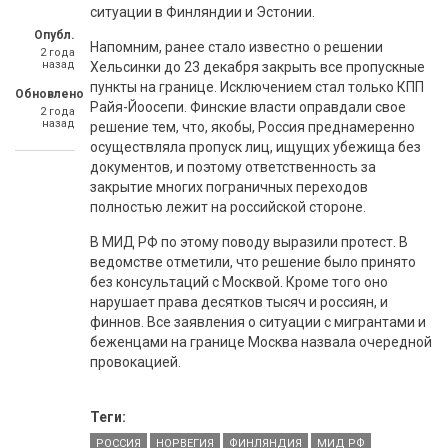
ситуации в Финляндии и Эстонии.
Опубл.
Напомним, ранее стало известно о решении
2 года
назад
Хельсинки до 23 декабря закрыть все пропускные
пункты на границе. Исключением стал только КПП
Обновлено
Райя-Йоосепи. Финские власти оправдали свое
2 года
назад
решение тем, что, якобы, Россия преднамеренно
осуществляла пропуск лиц, ищущих убежища без
документов, и поэтому ответственность за
закрытие многих пограничных переходов
полностью лежит на российской стороне.
В МИД РФ по этому поводу выразили протест. В
ведомстве отметили, что решение было принято
без консультаций с Москвой. Кроме того оно
нарушает права десятков тысяч и россиян, и
финнов. Все заявления о ситуации с мигрантами и
беженцами на границе Москва назвала очередной
провокацией.
Теги:
РОССИЯ
НОРВЕГИЯ
ФИНЛЯНДИЯ
МИД РФ